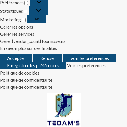
Préférences
Préférences
Statistiques
Statistiques
Marketing
Marketing
Gérer les options
Gérer les services
Gérer {vendor_count} fournisseurs
En savoir plus sur ces finalités
Accepter
Refuser
Voir les préférences
Enregistrer les préférences
Voir les préférences
Politique de cookies
Politique de confidentialité
Politique de confidentialité
Skip
to
content