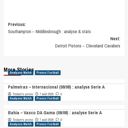
Post
Previous:
Southampton – Middlesbrough : analyse & stats
navigation
Next:
Detroit Pistons – Cleveland Cavaliers
More Stories
Analyses Match
Pronos Football
Palmeiras – Internacional (09/08) : analyse Serie A
7 août 2026
Tedam's prono
0
Analyses Match
Pronos Football
Bahia – Vasco DA Gama (09/08) : analyse Serie A
7 août 2026
Tedam's prono
0
Analyses Match
Pronos Football