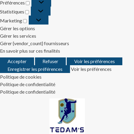
Préférences
Préférences
Statistiques
Statistiques
Marketing
Marketing
Gérer les options
Gérer les services
Gérer {vendor_count} fournisseurs
En savoir plus sur ces finalités
Accepter
Refuser
Voir les préférences
Enregistrer les préférences
Voir les préférences
Politique de cookies
Politique de confidentialité
Politique de confidentialité
Skip
to
content