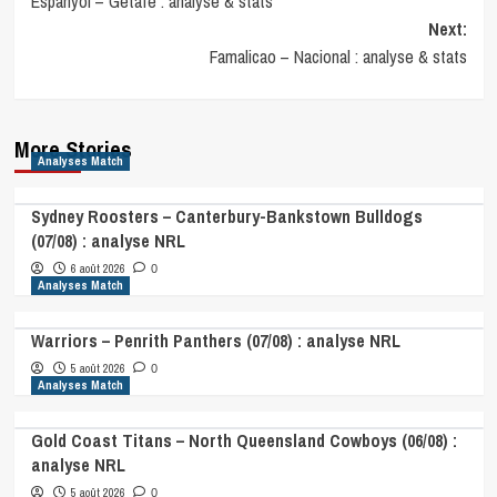
Espanyol – Getafe : analyse & stats
navigation
Next:
Famalicao – Nacional : analyse & stats
More Stories
Analyses Match
Sydney Roosters – Canterbury-Bankstown Bulldogs
(07/08) : analyse NRL
6 août 2026
0
Analyses Match
Warriors – Penrith Panthers (07/08) : analyse NRL
5 août 2026
0
Analyses Match
Gold Coast Titans – North Queensland Cowboys (06/08) :
analyse NRL
5 août 2026
0