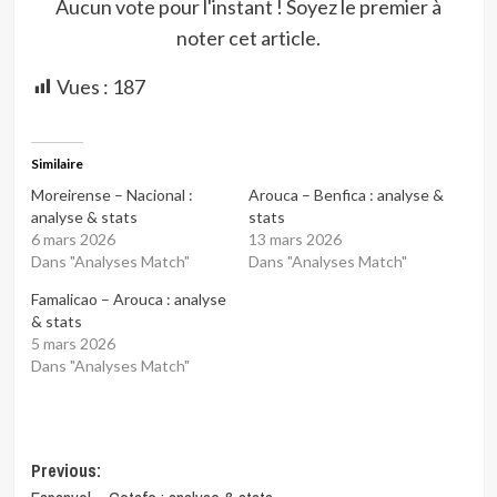
Aucun vote pour l'instant ! Soyez le premier à
noter cet article.
Vues :
187
Similaire
Moreirense – Nacional :
Arouca – Benfica : analyse &
analyse & stats
stats
6 mars 2026
13 mars 2026
Dans "Analyses Match"
Dans "Analyses Match"
Famalicao – Arouca : analyse
& stats
5 mars 2026
Dans "Analyses Match"
Post
Previous: