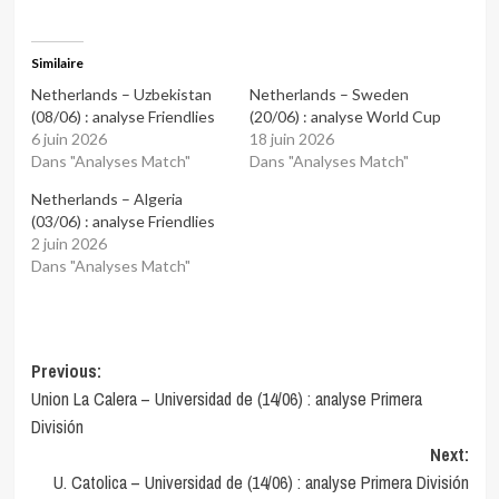
Similaire
Netherlands – Uzbekistan
Netherlands – Sweden
(08/06) : analyse Friendlies
(20/06) : analyse World Cup
6 juin 2026
18 juin 2026
Dans "Analyses Match"
Dans "Analyses Match"
Netherlands – Algeria
(03/06) : analyse Friendlies
2 juin 2026
Dans "Analyses Match"
Post
Previous:
Union La Calera – Universidad de (14/06) : analyse Primera
navigation
División
Next:
U. Catolica – Universidad de (14/06) : analyse Primera División