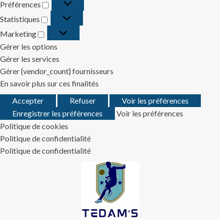
Préférences
Préférences
Statistiques
Statistiques
Marketing
Marketing
Gérer les options
Gérer les services
Gérer {vendor_count} fournisseurs
En savoir plus sur ces finalités
Accepter
Refuser
Voir les préférences
Enregistrer les préférences
Voir les préférences
Politique de cookies
Politique de confidentialité
Politique de confidentialité
Skip
to
content