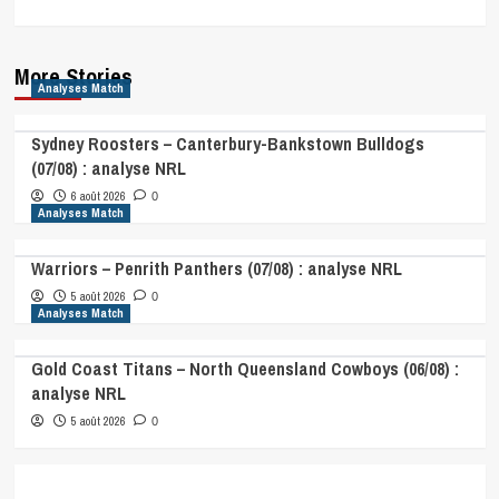
More Stories
Analyses Match
Sydney Roosters – Canterbury-Bankstown Bulldogs
(07/08) : analyse NRL
6 août 2026
0
Analyses Match
Warriors – Penrith Panthers (07/08) : analyse NRL
5 août 2026
0
Analyses Match
Gold Coast Titans – North Queensland Cowboys (06/08) :
analyse NRL
5 août 2026
0