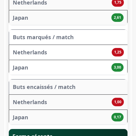
1,75
2,61
Buts marqués / match
1,25
3,00
Buts encaissés / match
1,00
0,17