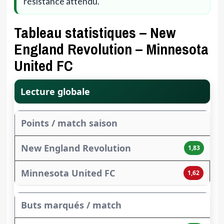
résistance attendu.
Tableau statistiques – New
England Revolution – Minnesota
United FC
Lecture globale
Points / match saison
1,83
1,62
Buts marqués / match