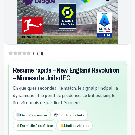
0
(
0
)
Résumé rapide – New England Revolution
– Minnesota United FC
En quelques secondes : le match, le signal principal, la
dynamique et le point de prudence. Le but est simple :
lire vite, mais ne pas lire bêtement.
Données saison
Tendances buts
Domicile / extérieur
Limites visibles