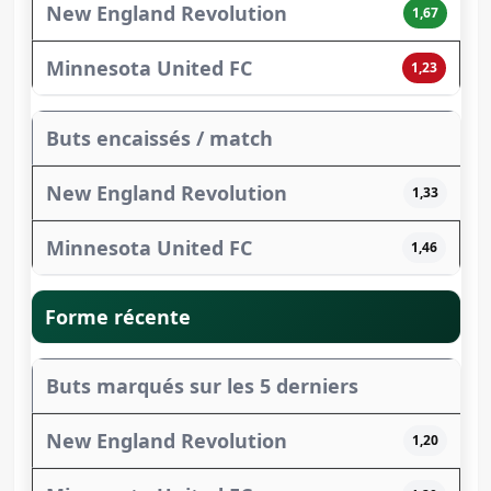
1,67
1,23
Buts encaissés / match
1,33
1,46
Forme récente
Buts marqués sur les 5 derniers
1,20