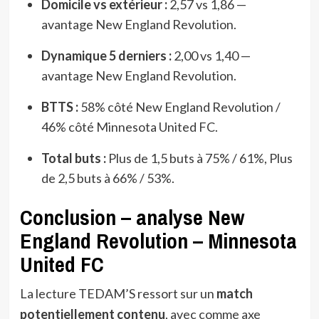
Domicile vs extérieur :
2,57 vs 1,86 —
avantage New England Revolution.
Dynamique 5 derniers :
2,00 vs 1,40 —
avantage New England Revolution.
BTTS :
58% côté New England Revolution /
46% côté Minnesota United FC.
Total buts :
Plus de 1,5 buts à 75% / 61%, Plus
de 2,5 buts à 66% / 53%.
Conclusion – analyse New
England Revolution – Minnesota
United FC
La lecture TEDAM’S ressort sur un
match
potentiellement contenu
, avec comme axe