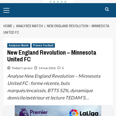
Primary
Menu
HOME
ANALYSES MATCH
NEW ENGLAND REVOLUTION – MINNESOTA
UNITED FC
Analyses Match
Pronos Football
New England Revolution – Minnesota
United FC
Tedam's prono
14 mai 2026
0
Analyse New England Revolution – Minnesota
United FC : forme récente, buts
marqués/encaissés, BTTS 52%, dynamique
domicile/extérieur et lecture TEDAM’S…