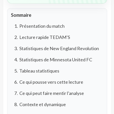
Sommaire
Présentation du match
Lecture rapide TEDAM’S
Statistiques de New England Revolution
Statistiques de Minnesota United FC
Tableau statistiques
Ce qui pousse vers cette lecture
Ce qui peut faire mentir l’analyse
Contexte et dynamique