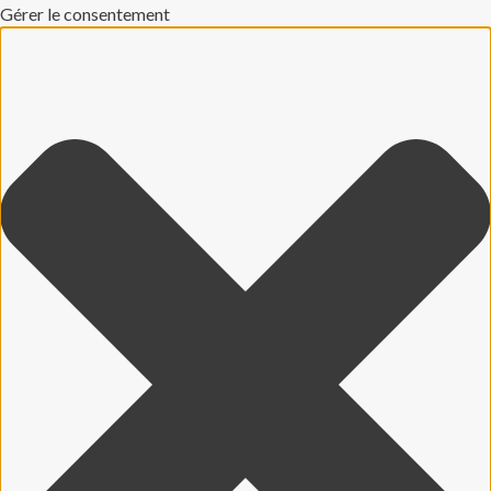
Gérer le consentement