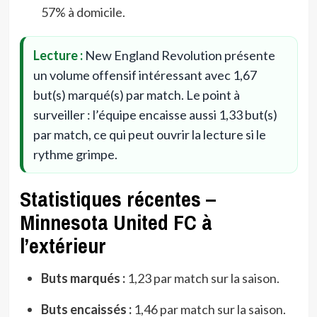
57% à domicile.
Lecture :
New England Revolution présente
un volume offensif intéressant avec 1,67
but(s) marqué(s) par match. Le point à
surveiller : l’équipe encaisse aussi 1,33 but(s)
par match, ce qui peut ouvrir la lecture si le
rythme grimpe.
Statistiques récentes –
Minnesota United FC à
l’extérieur
Buts marqués :
1,23 par match sur la saison.
Buts encaissés :
1,46 par match sur la saison.