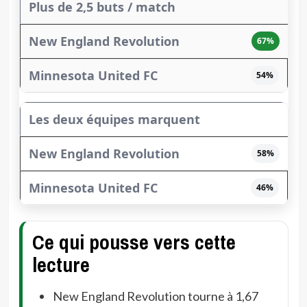
Plus de 2,5 buts / match
67%
54%
Les deux équipes marquent
58%
46%
Ce qui pousse vers cette
lecture
New England Revolution tourne à 1,67