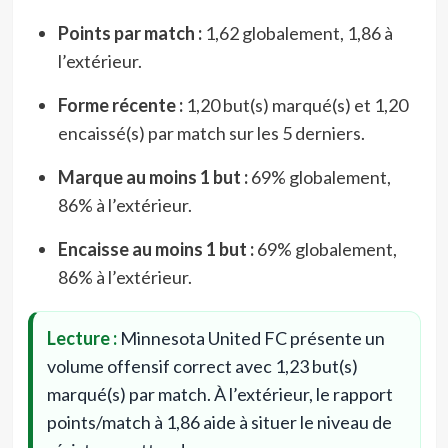
Points par match :
1,62 globalement, 1,86 à
l’extérieur.
Forme récente :
1,20 but(s) marqué(s) et 1,20
encaissé(s) par match sur les 5 derniers.
Marque au moins 1 but :
69% globalement,
86% à l’extérieur.
Encaisse au moins 1 but :
69% globalement,
86% à l’extérieur.
Lecture :
Minnesota United FC présente un
volume offensif correct avec 1,23 but(s)
marqué(s) par match. À l’extérieur, le rapport
points/match à 1,86 aide à situer le niveau de