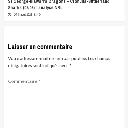
St George-Illawarra Dragons – Cronulla-Sutherland
Sharks (09/08) : analyse NRL
8 août 2026
0
Laisser un commentaire
Votre adresse e-mail ne sera pas publiée.
Les champs
obligatoires sont indiqués avec
*
Commentaire
*