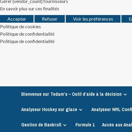
Gérer {vendor_count} fournisseurs
En savoir plus sur ces finalités
Accepter
Refuser
Voir les préférences
E
Politique de cookies
Politique de confidentialité
Politique de confidentialité
Skip
to
content
Bienvenue sur Tedam’s – Outil d’aide à la décision
Analyseur Hockey sur glace
Analyseur NRL Conf
Gestion de Bankroll
Formule 1
Accès aux Ana