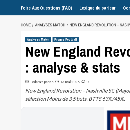
Foire Aux Questions (FAQ)
Lexique du parieur
Con
HOME
ANALYSES MATCH
NEW ENGLAND REVOLUTION – NASHVI
Analyses Match
Pronos Football
New England Revol
: analyse & stats
Tedam's prono
13 mai 2026
0
New England Revolution – Nashville SC (Major 
sélection Moins de 3,5 buts. BTTS 63%/45%.