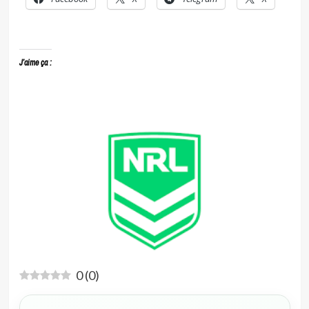
J’aime ça :
0
(
0
)