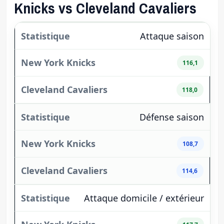
Knicks vs Cleveland Cavaliers
Attaque saison
116,1
118,0
Défense saison
108,7
114,6
Attaque domicile / extérieur