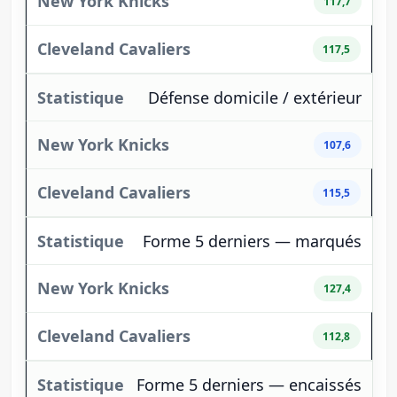
117,7
117,5
Défense domicile / extérieur
107,6
115,5
Forme 5 derniers — marqués
127,4
112,8
Forme 5 derniers — encaissés