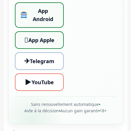
App
Android

App Apple
✈
Telegram
▶
YouTube
Sans renouvellement automatique
•
Aide à la décision
•
Aucun gain garanti
•
18+