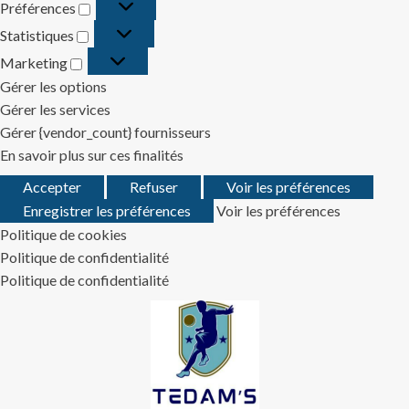
Préférences
Préférences
Statistiques
Statistiques
Marketing
Marketing
Gérer les options
Gérer les services
Gérer {vendor_count} fournisseurs
En savoir plus sur ces finalités
Accepter
Refuser
Voir les préférences
Enregistrer les préférences
Voir les préférences
Politique de cookies
Politique de confidentialité
Politique de confidentialité
Skip
to
content