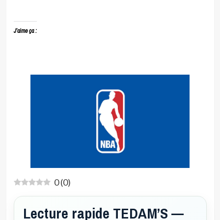
J’aime ça :
0
(
0
)
Lecture rapide TEDAM’S —