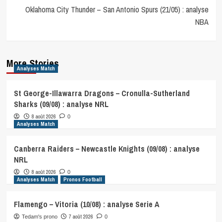
Oklahoma City Thunder – San Antonio Spurs (21/05) : analyse
NBA
More Stories
Analyses Match
St George-Illawarra Dragons – Cronulla-Sutherland
Sharks (09/08) : analyse NRL
8 août 2026
0
Analyses Match
Canberra Raiders – Newcastle Knights (09/08) : analyse
NRL
8 août 2026
0
Analyses Match
Pronos Football
Flamengo – Vitoria (10/08) : analyse Serie A
7 août 2026
Tedam's prono
0