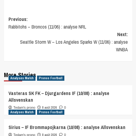
Post
Previous:
Rabbitohs – Broncos (11/06) : analyse NRL
navigation
Next:
Seattle Storm W – Los Angeles Sparks W (11/06) : analyse
WNBA
More Stories
Analyses Match
Pronos Football
Vasteras SK FK – Djurgardens IF (10/08) : analyse
Allsvenskan
8 août 2026
Tedam's prono
0
Analyses Match
Pronos Football
Sirius – IF Brommapojkarna (10/08) : analyse Allsvenskan
8 août 2026
Tedam's prono
0