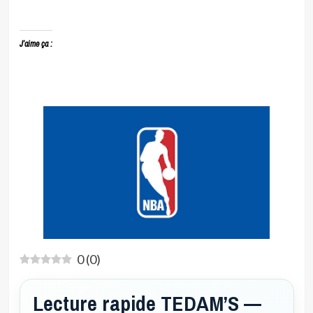
J’aime ça :
0
(
0
)
Lecture rapide TEDAM’S —