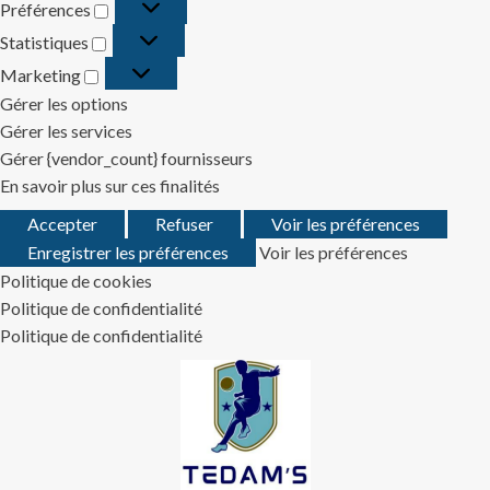
Préférences
Préférences
Statistiques
Statistiques
Marketing
Marketing
Gérer les options
Gérer les services
Gérer {vendor_count} fournisseurs
En savoir plus sur ces finalités
Accepter
Refuser
Voir les préférences
Enregistrer les préférences
Voir les préférences
Politique de cookies
Politique de confidentialité
Politique de confidentialité
Skip
to
content