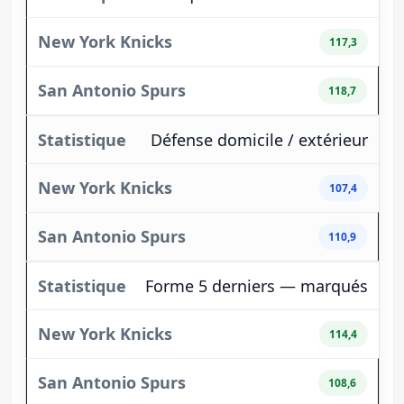
117,3
118,7
Défense domicile / extérieur
107,4
110,9
Forme 5 derniers — marqués
114,4
108,6