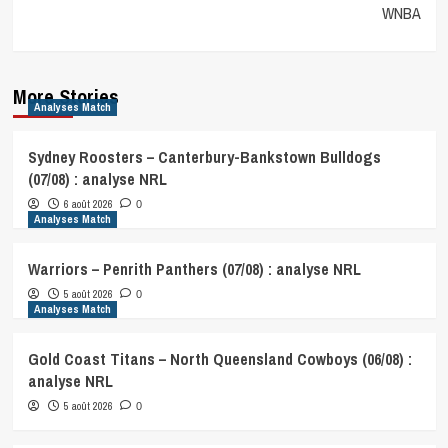
WNBA
More Stories
Analyses Match
Sydney Roosters – Canterbury-Bankstown Bulldogs
(07/08) : analyse NRL
6 août 2026
0
Analyses Match
Warriors – Penrith Panthers (07/08) : analyse NRL
5 août 2026
0
Analyses Match
Gold Coast Titans – North Queensland Cowboys (06/08) :
analyse NRL
5 août 2026
0