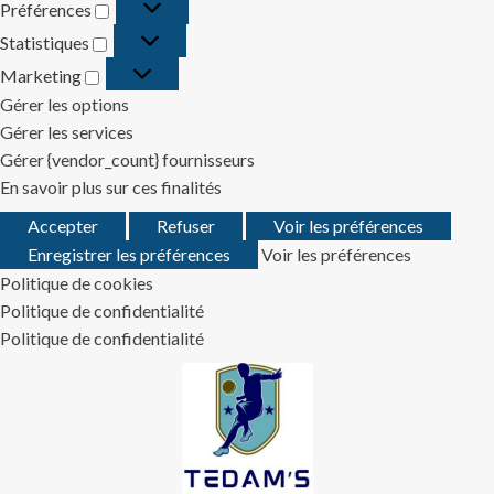
Préférences
Préférences
Statistiques
Statistiques
Marketing
Marketing
Gérer les options
Gérer les services
Gérer {vendor_count} fournisseurs
En savoir plus sur ces finalités
Accepter
Refuser
Voir les préférences
Enregistrer les préférences
Voir les préférences
Politique de cookies
Politique de confidentialité
Politique de confidentialité
Skip
to
content