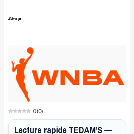
J’aime ça :
0
(
0
)
Lecture rapide TEDAM’S —