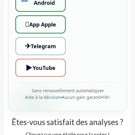
Android

App Apple
✈
Telegram
▶
YouTube
Sans renouvellement automatique
•
Aide à la décision
•
Aucun gain garanti
•
18+
Êtes-vous satisfait des analyses ?
Cliquez sur une étoile pour la noter !