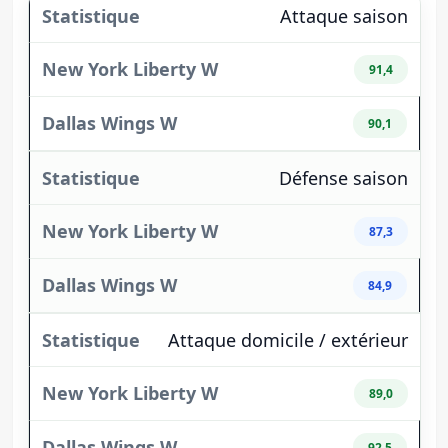
Attaque saison
91,4
90,1
Défense saison
87,3
84,9
Attaque domicile / extérieur
89,0
92,5