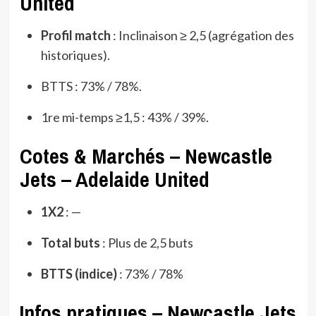
United
Profil match
: Inclinaison ≥ 2,5 (agrégation des
historiques).
BTTS : 73% / 78%.
1re mi-temps ≥1,5 : 43% / 39%.
Cotes & Marchés – Newcastle
Jets – Adelaide United
1X2
: —
Total buts
: Plus de 2,5 buts
BTTS (indice)
: 73% / 78%
Infos pratiques – Newcastle Jets