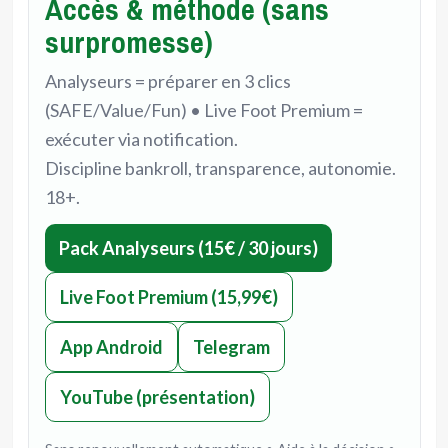
Accès & méthode (sans
surpromesse)
Analyseurs = préparer en 3 clics
(SAFE/Value/Fun) • Live Foot Premium =
exécuter via notification.
Discipline bankroll, transparence, autonomie.
18+.
Pack Analyseurs (15€ / 30 jours)
Live Foot Premium (15,99€)
App Android
Telegram
YouTube (présentation)