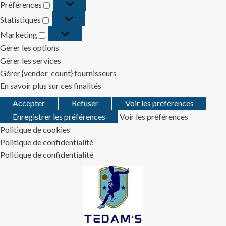
Préférences
Préférences
Statistiques
Statistiques
Marketing
Marketing
Gérer les options
Gérer les services
Gérer {vendor_count} fournisseurs
En savoir plus sur ces finalités
Accepter
Refuser
Voir les préférences
Enregistrer les préférences
Voir les préférences
Politique de cookies
Politique de confidentialité
Politique de confidentialité
Skip
to
content