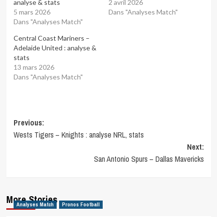
analyse & stats
2 avril 2026
5 mars 2026
Dans "Analyses Match"
Dans "Analyses Match"
Central Coast Mariners –
Adelaide United : analyse &
stats
13 mars 2026
Dans "Analyses Match"
Post
Previous:
Wests Tigers – Knights : analyse NRL, stats
navigation
Next:
San Antonio Spurs – Dallas Mavericks
More Stories
Analyses Match
Pronos Football