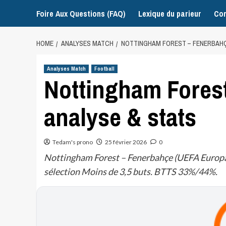
Foire Aux Questions (FAQ)
Lexique du parieur
Con
HOME
ANALYSES MATCH
NOTTINGHAM FOREST – FENERBAHÇE
Analyses Match
Football
Nottingham Forest
analyse & stats
Tedam's prono
25 février 2026
0
Nottingham Forest – Fenerbahçe (UEFA Europa 
sélection Moins de 3,5 buts. BTTS 33%/44%.