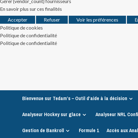
Gérer {vendor_count} fournisseurs
En savoir plus sur ces finalités
Accepter
Refuser
Voir les préférences
E
Politique de cookies
Politique de confidentialité
Politique de confidentialité
Skip
to
content
Bienvenue sur Tedam’s – Outil d’aide à la décision
Analyseur Hockey sur glace
Analyseur NRL Conf
Gestion de Bankroll
Formule 1
Accès aux Ana