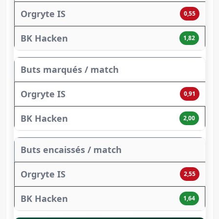
0,55
1,82
Buts marqués / match
0,91
2,00
Buts encaissés / match
2,55
1,64