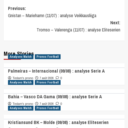
Post
Previous:
Gnistan – Mariehamn (11/07) : analyse Veikkausliiga
navigation
Next:
Tromso – Valerenga (11/07) : analyse Eliteserien
More Stories
Analyses Match
Pronos Football
Palmeiras – Internacional (09/08) : analyse Serie A
7 août 2026
Tedam's prono
0
Analyses Match
Pronos Football
Bahia – Vasco DA Gama (09/08) : analyse Serie A
7 août 2026
Tedam's prono
0
Analyses Match
Pronos Football
Kristiansund BK – Molde (09/08) : analyse Eliteserien