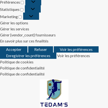
Préférences
Préférences
Statistiques
Statistiques
Marketing
Marketing
Gérer les options
Gérer les services
Gérer {vendor_count} fournisseurs
En savoir plus sur ces finalités
Accepter
Refuser
Voir les préférences
Enregistrer les préférences
Voir les préférences
Politique de cookies
Politique de confidentialité
Politique de confidentialité
Skip
to
content