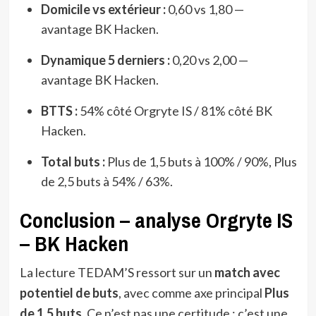
Domicile vs extérieur :
0,60 vs 1,80 —
avantage BK Hacken.
Dynamique 5 derniers :
0,20 vs 2,00 —
avantage BK Hacken.
BTTS :
54% côté Orgryte IS / 81% côté BK
Hacken.
Total buts :
Plus de 1,5 buts à 100% / 90%, Plus
de 2,5 buts à 54% / 63%.
Conclusion – analyse Orgryte IS
– BK Hacken
La lecture TEDAM’S ressort sur un
match avec
potentiel de buts
, avec comme axe principal
Plus
de 1,5 buts
. Ce n’est pas une certitude : c’est une