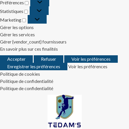
Préférences
Préférences
Statistiques
Statistiques
Marketing
Marketing
Gérer les options
Gérer les services
Gérer {vendor_count} fournisseurs
En savoir plus sur ces finalités
Accepter
Refuser
Voir les préférences
Enregistrer les préférences
Voir les préférences
Politique de cookies
Politique de confidentialité
Politique de confidentialité
Skip
to
content