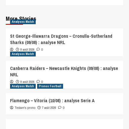
More Stories
Analyses Match
St George-Illawarra Dragons – Cronulla-Sutherland
Sharks (09/08) : analyse NRL
8 août 2026
0
Analyses Match
Canberra Raiders – Newcastle Knights (09/08) : analyse
NRL
8 août 2026
0
Analyses Match
Pronos Football
Flamengo – Vitoria (10/08) : analyse Serie A
7 août 2026
Tedam's prono
0