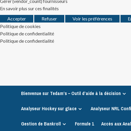
Gérer {vendor_count} fournisseurs
En savoir plus sur ces finalités
Accepter
Refuser
Voir les préférences
E
Politique de cookies
Politique de confidentialité
Politique de confidentialité
Skip
to
content
Bienvenue sur Tedam’s – Outil d’aide à la décision
Analyseur Hockey sur glace
Analyseur NRL Conf
Gestion de Bankroll
Formule 1
Accès aux Ana