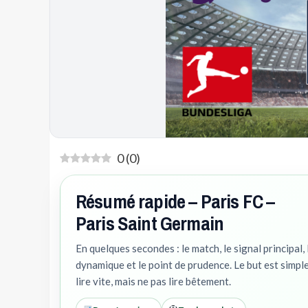
0
(
0
)
Résumé rapide – Paris FC –
Paris Saint Germain
En quelques secondes : le match, le signal principal, 
dynamique et le point de prudence. Le but est simple
lire vite, mais ne pas lire bêtement.