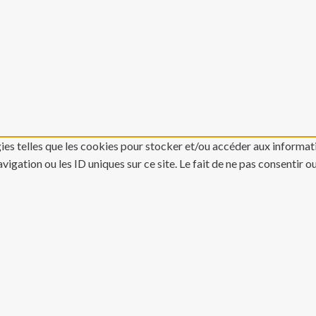
gies telles que les cookies pour stocker et/ou accéder aux informati
gation ou les ID uniques sur ce site. Le fait de ne pas consentir o