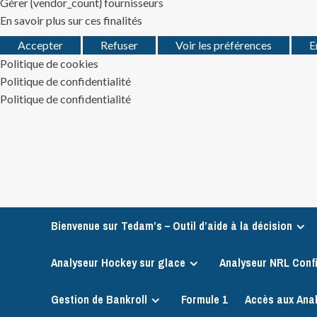
Gérer {vendor_count} fournisseurs
En savoir plus sur ces finalités
Accepter
Refuser
Voir les préférences
E
Politique de cookies
Politique de confidentialité
Politique de confidentialité
Skip
to
content
Bienvenue sur Tedam’s – Outil d’aide à la décision
Analyseur Hockey sur glace
Analyseur NRL Conf
Gestion de Bankroll
Formule 1
Accès aux Ana