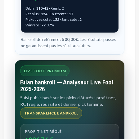
Bilan :
110-42
· Remb. 2
Résolus :
154
· En attente :
17
Picks avec cote :
152
· Sans cote :
2
Winrate :
72,37%
Bankroll de référence :
500,00€
. Les résultats passés
ne garantissent pas les résultats futurs.
LIVE FOOT PREMIUM
Bilan bankroll — Analyseur Live Foot
2025-2026
Suivi public basé sur les picks clôturés : profit net,
ROI réglé, réussite et dernier pick terminé.
TRANSPARENCE BANKROLL
PROFIT NET RÉGLÉ