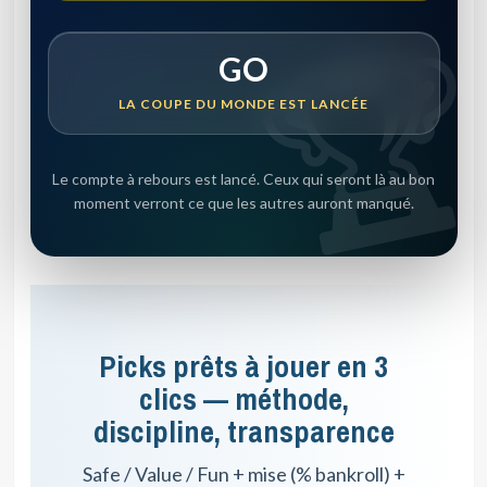
GO
LA COUPE DU MONDE EST LANCÉE
Le compte à rebours est lancé. Ceux qui seront là au bon
moment verront ce que les autres auront manqué.
Picks prêts à jouer en 3
clics — méthode,
discipline, transparence
Safe / Value / Fun + mise (% bankroll) +