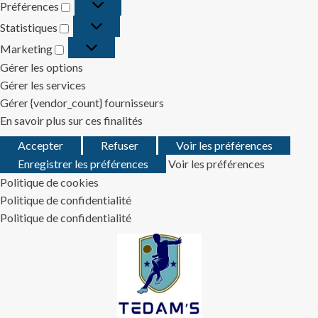
Préférences
Préférences
Statistiques
Statistiques
Marketing
Marketing
Gérer les options
Gérer les services
Gérer {vendor_count} fournisseurs
En savoir plus sur ces finalités
Accepter
Refuser
Voir les préférences
Enregistrer les préférences
Voir les préférences
Politique de cookies
Politique de confidentialité
Politique de confidentialité
Skip
to
content