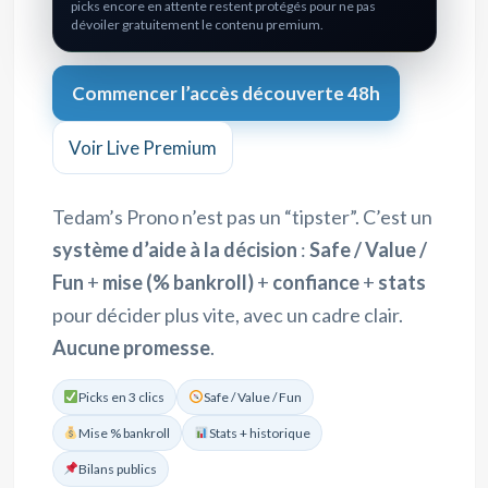
picks encore en attente restent protégés pour ne pas
dévoiler gratuitement le contenu premium.
Commencer l’accès découverte 48h
Voir Live Premium
Tedam’s Prono n’est pas un “tipster”. C’est un
système d’aide à la décision
:
Safe / Value /
Fun
+
mise (% bankroll)
+
confiance
+
stats
pour décider plus vite, avec un cadre clair.
Aucune promesse
.
Picks en 3 clics
Safe / Value / Fun
Mise % bankroll
Stats + historique
Bilans publics