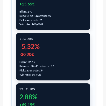
+15,65€
Bilan :
2-0
Résolus :
2
· En attente :
0
Picks avec cote :
2
Winrate :
100,00%
7 JOURS
-5,32%
-30,30€
Bilan :
22-12
Résolus :
34
· En attente :
15
Picks avec cote :
34
Winrate :
64,71%
32 JOURS
2,88%
+69,15€