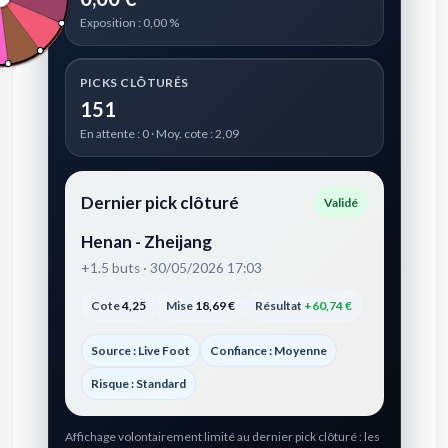
Exposition : 0,00 %
PICKS CLÔTURÉS
151
En attente : 0 · Moy. cote : 2,09
Dernier pick clôturé
Validé
Henan - Zheijang
+1.5 buts · 30/05/2026 17:03
Cote
4,25
Mise
18,69 €
Résultat
+60,74 €
Source : Live Foot
Confiance : Moyenne
Risque : Standard
Affichage volontairement limité au dernier pick clôturé : les