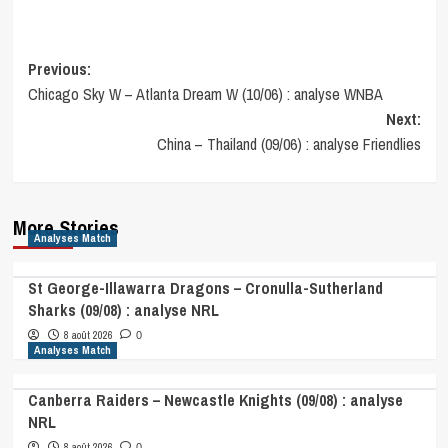
Post
Previous:
Chicago Sky W – Atlanta Dream W (10/06) : analyse WNBA
navigation
Next:
China – Thailand (09/06) : analyse Friendlies
More Stories
Analyses Match
St George-Illawarra Dragons – Cronulla-Sutherland
Sharks (09/08) : analyse NRL
8 août 2026
0
Analyses Match
Canberra Raiders – Newcastle Knights (09/08) : analyse
NRL
8 août 2026
0