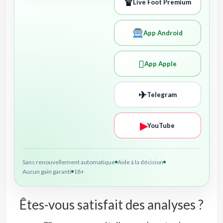
♛
Live Foot Premium
App Android

App Apple
✈
Telegram
▶
YouTube
Sans renouvellement automatique
Aide à la décision
Aucun gain garanti
18+
Êtes-vous satisfait des analyses ?