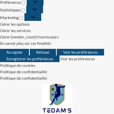
Préférences
Préférences
Statistiques
Statistiques
Marketing
Marketing
Gérer les options
Gérer les services
Gérer {vendor_count} fournisseurs
En savoir plus sur ces finalités
Accepter
Refuser
Voir les préférences
Enregistrer les préférences
Voir les préférences
Politique de cookies
Politique de confidentialité
Politique de confidentialité
Skip
to
content