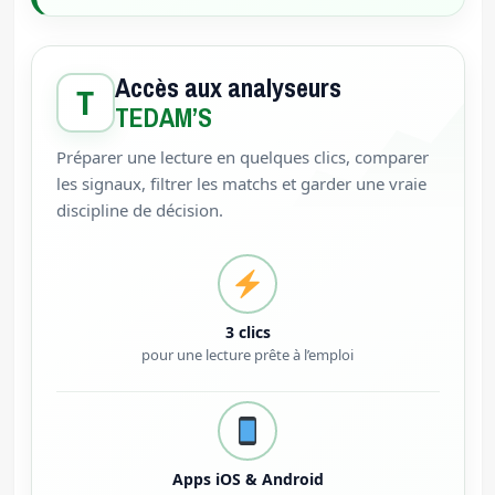
Accès aux analyseurs
T
TEDAM’S
Préparer une lecture en quelques clics, comparer
les signaux, filtrer les matchs et garder une vraie
discipline de décision.
3 clics
pour une lecture prête à l’emploi
Apps iOS & Android