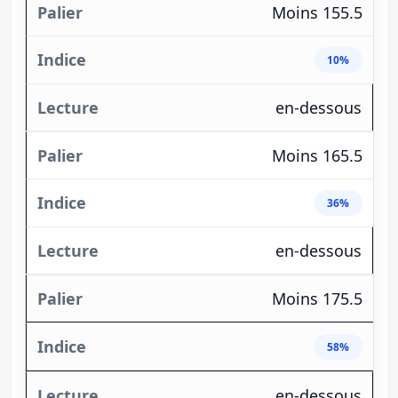
Moins 155.5
10%
en-dessous
Moins 165.5
36%
en-dessous
Moins 175.5
58%
en-dessous