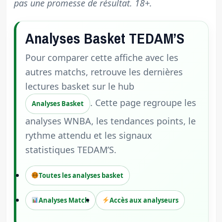
pas une promesse de résultat. 18+.
Analyses Basket TEDAM’S
Pour comparer cette affiche avec les
autres matchs, retrouve les dernières
lectures basket sur le hub
. Cette page regroupe les
Analyses Basket
analyses WNBA, les tendances points, le
rythme attendu et les signaux
statistiques TEDAM’S.
Toutes les analyses basket
Analyses Match
Accès aux analyseurs