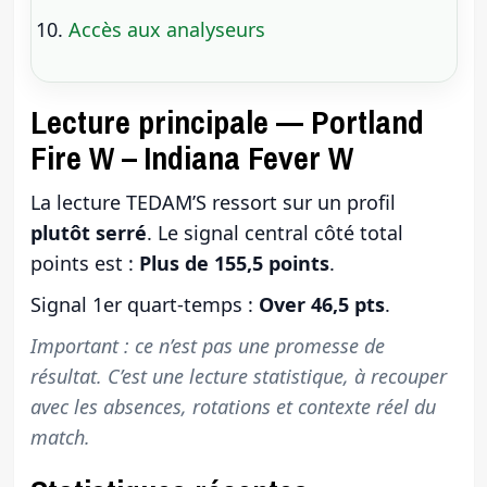
Accès aux analyseurs
Lecture principale — Portland
Fire W – Indiana Fever W
La lecture TEDAM’S ressort sur un profil
plutôt serré
. Le signal central côté total
points est :
Plus de 155,5 points
.
Signal 1er quart-temps :
Over 46,5 pts
.
Important : ce n’est pas une promesse de
résultat. C’est une lecture statistique, à recouper
avec les absences, rotations et contexte réel du
match.