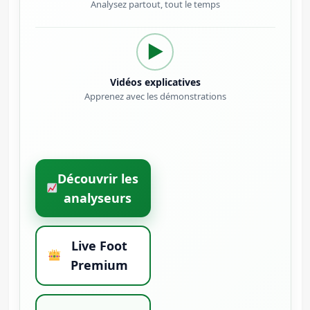
Analysez partout, tout le temps
▶
Vidéos explicatives
Apprenez avec les démonstrations
Découvrir les
analyseurs
Live Foot
Premium