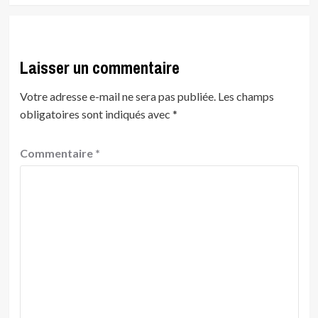
Laisser un commentaire
Votre adresse e-mail ne sera pas publiée.
Les champs
obligatoires sont indiqués avec
*
Commentaire
*