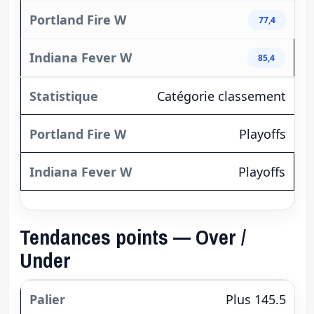
77,4
85,4
Catégorie classement
Playoffs
Playoffs
Tendances points — Over /
Under
Plus 145.5