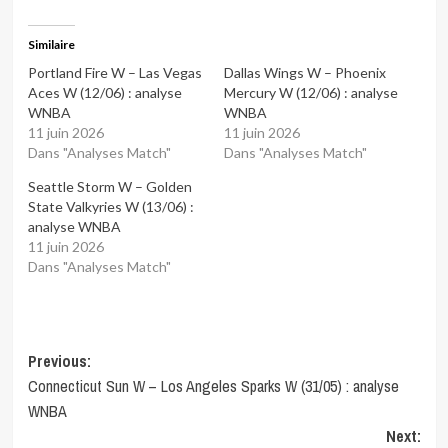
Similaire
Portland Fire W – Las Vegas
Dallas Wings W – Phoenix
Aces W (12/06) : analyse
Mercury W (12/06) : analyse
WNBA
WNBA
11 juin 2026
11 juin 2026
Dans "Analyses Match"
Dans "Analyses Match"
Seattle Storm W – Golden
State Valkyries W (13/06) :
analyse WNBA
11 juin 2026
Dans "Analyses Match"
Post
Previous:
Connecticut Sun W – Los Angeles Sparks W (31/05) : analyse
navigation
WNBA
Next: