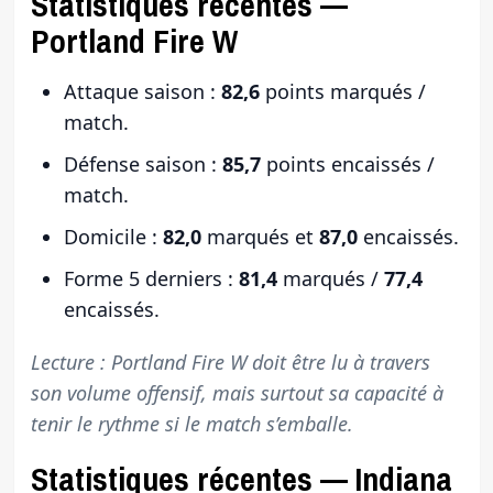
Statistiques récentes —
Portland Fire W
Attaque saison :
82,6
points marqués /
match.
Défense saison :
85,7
points encaissés /
match.
Domicile :
82,0
marqués et
87,0
encaissés.
Forme 5 derniers :
81,4
marqués /
77,4
encaissés.
Lecture : Portland Fire W doit être lu à travers
son volume offensif, mais surtout sa capacité à
tenir le rythme si le match s’emballe.
Statistiques récentes — Indiana