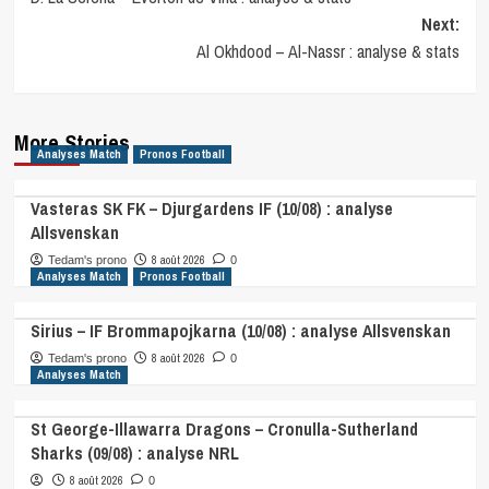
navigation
Next:
Al Okhdood – Al-Nassr : analyse & stats
More Stories
Analyses Match
Pronos Football
Vasteras SK FK – Djurgardens IF (10/08) : analyse
Allsvenskan
8 août 2026
Tedam's prono
0
Analyses Match
Pronos Football
Sirius – IF Brommapojkarna (10/08) : analyse Allsvenskan
8 août 2026
Tedam's prono
0
Analyses Match
St George-Illawarra Dragons – Cronulla-Sutherland
Sharks (09/08) : analyse NRL
8 août 2026
0