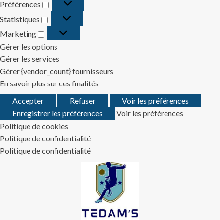
Préférences
Préférences
Statistiques
Statistiques
Marketing
Marketing
Gérer les options
Gérer les services
Gérer {vendor_count} fournisseurs
En savoir plus sur ces finalités
Accepter
Refuser
Voir les préférences
Enregistrer les préférences
Voir les préférences
Politique de cookies
Politique de confidentialité
Politique de confidentialité
Skip
to
content