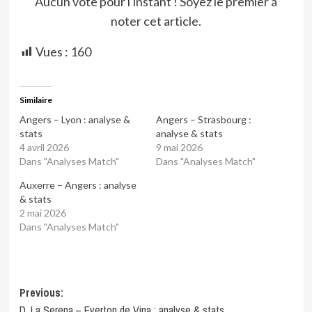
Aucun vote pour l'instant ! Soyez le premier à
noter cet article.
Vues :
160
Similaire
Angers – Lyon : analyse &
Angers – Strasbourg :
stats
analyse & stats
4 avril 2026
9 mai 2026
Dans "Analyses Match"
Dans "Analyses Match"
Auxerre – Angers : analyse
& stats
2 mai 2026
Dans "Analyses Match"
Post
Previous:
D. La Serena – Everton de Vina : analyse & stats