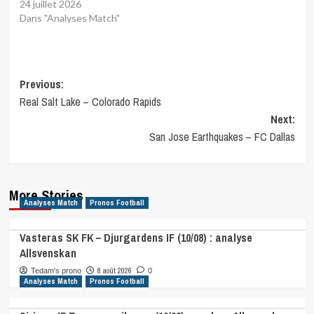
24 juillet 2026
Dans "Analyses Match"
Post
Previous:
Real Salt Lake – Colorado Rapids
navigation
Next:
San Jose Earthquakes – FC Dallas
More Stories
Analyses Match
Pronos Football
Vasteras SK FK – Djurgardens IF (10/08) : analyse
Allsvenskan
8 août 2026
Tedam's prono
0
Analyses Match
Pronos Football