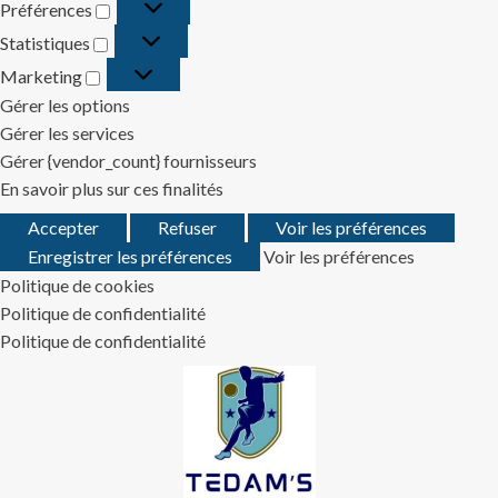
Préférences
Préférences
Statistiques
Statistiques
Marketing
Marketing
Gérer les options
Gérer les services
Gérer {vendor_count} fournisseurs
En savoir plus sur ces finalités
Accepter
Refuser
Voir les préférences
Enregistrer les préférences
Voir les préférences
Politique de cookies
Politique de confidentialité
Politique de confidentialité
Skip
to
content