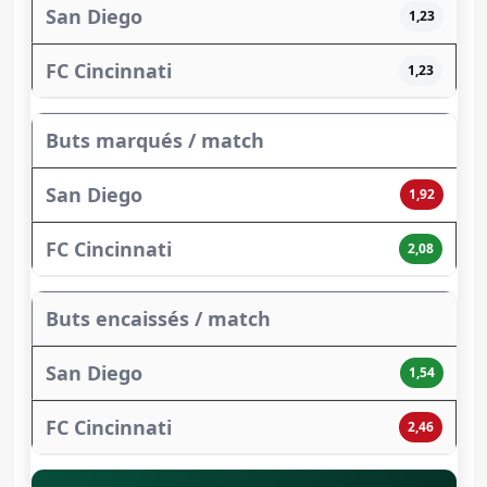
1,23
1,23
Buts marqués / match
1,92
2,08
Buts encaissés / match
1,54
2,46