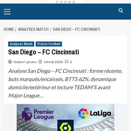
Primary
Menu
HOME
ANALYSES MATCH
SAN DIEGO – FC CINCINNATI
Analyses Match
Pronos Football
San Diego – FC Cincinnati
Tedam's prono
14 mai 2026
0
Analyse San Diego – FC Cincinnati : forme récente,
buts marqués/encaissés, BTTS 62%, dynamique
domicile/extérieur et lecture TEDAM’S avant
Major League…