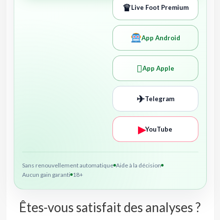
♛
Live Foot Premium
App Android

App Apple
✈
Telegram
▶
YouTube
Sans renouvellement automatique
Aide à la décision
Aucun gain garanti
18+
Êtes-vous satisfait des analyses ?