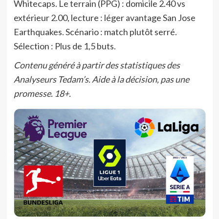
Whitecaps. Le terrain (PPG) : domicile 2.40 vs
extérieur 2.00, lecture : léger avantage San Jose
Earthquakes. Scénario : match plutôt serré.
Sélection : Plus de 1,5 buts.
Contenu généré à partir des statistiques des
Analyseurs Tedam’s. Aide à la décision, pas une
promesse. 18+.