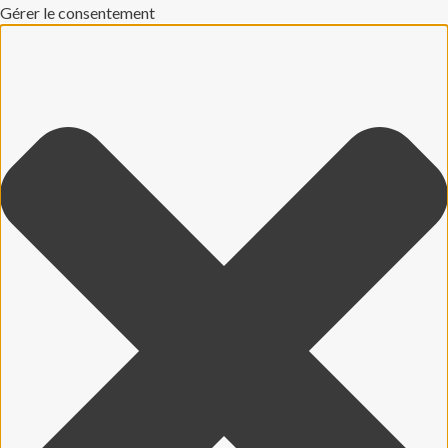
Gérer le consentement