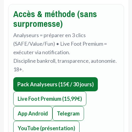
Accès & méthode (sans
surpromesse)
Analyseurs = préparer en 3 clics
(SAFE/Value/Fun) • Live Foot Premium =
exécuter via notification.
Discipline bankroll, transparence, autonomie.
18+.
Pack Analyseurs (15€ / 30 jours)
Live Foot Premium (15,99€)
App Android
Telegram
YouTube (présentation)