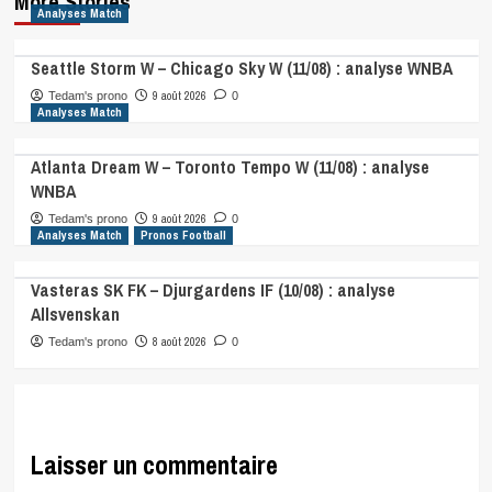
More Stories
Analyses Match
Seattle Storm W – Chicago Sky W (11/08) : analyse WNBA
9 août 2026
Tedam's prono
0
Analyses Match
Atlanta Dream W – Toronto Tempo W (11/08) : analyse
WNBA
9 août 2026
Tedam's prono
0
Analyses Match
Pronos Football
Vasteras SK FK – Djurgardens IF (10/08) : analyse
Allsvenskan
8 août 2026
Tedam's prono
0
Laisser un commentaire