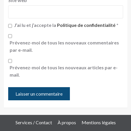
Site web
J’ai lu et j’accepte la
Politique de confidentialité
*
Prévenez-moi de tous les nouveaux commentaires
par e-mail.
Prévenez-moi de tous les nouveaux articles par e-
mail.
Services / Contact
À propos
Mentions légales