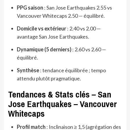
PPG saison
: San Jose Earthquakes 2.55 vs
Vancouver Whitecaps 2.50 — équilibré.
Domicile vs extérieur
: 2.40 vs 2.00 —
avantage San Jose Earthquakes.
Dynamique (5 derniers)
: 2.60 vs 2.60 —
équilibré.
Synthèse
: tendance équilibrée ; tempo
attendu plutôt pragmatique.
Tendances & Stats clés – San
Jose Earthquakes – Vancouver
Whitecaps
Profil match
: Inclinaison ≥ 1,5 (agrégation des