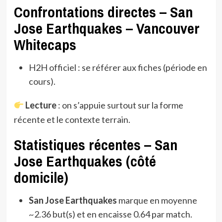
Confrontations directes – San
Jose Earthquakes – Vancouver
Whitecaps
H2H officiel : se référer aux fiches (période en
cours).
Lecture
: on s’appuie surtout sur la forme
récente et le contexte terrain.
Statistiques récentes – San
Jose Earthquakes (côté
domicile)
San Jose Earthquakes
marque en moyenne
~2.36 but(s) et en encaisse 0.64 par match.