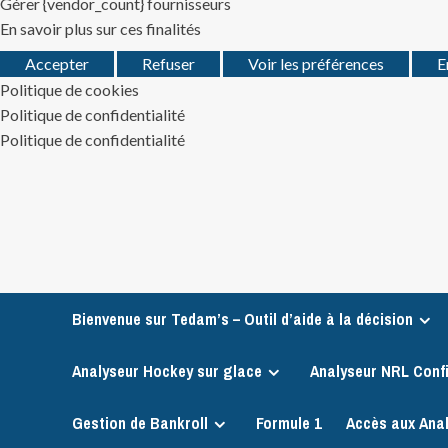
Gérer {vendor_count} fournisseurs
En savoir plus sur ces finalités
Accepter
Refuser
Voir les préférences
E
Politique de cookies
Politique de confidentialité
Politique de confidentialité
Skip
to
content
Bienvenue sur Tedam’s – Outil d’aide à la décision
Analyseur Hockey sur glace
Analyseur NRL Conf
Gestion de Bankroll
Formule 1
Accès aux Ana