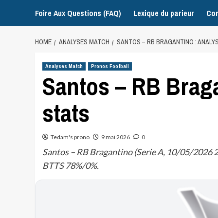
Foire Aux Questions (FAQ)
Lexique du parieur
Con
HOME
ANALYSES MATCH
SANTOS – RB BRAGANTINO : ANALY
Analyses Match
Pronos Football
Santos – RB Braga
stats
Tedam's prono
9 mai 2026
0
Santos – RB Bragantino (Serie A, 10/05/2026 23
BTTS 78%/0%.