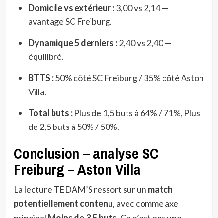
Domicile vs extérieur :
3,00 vs 2,14 —
avantage SC Freiburg.
Dynamique 5 derniers :
2,40 vs 2,40 —
équilibré.
BTTS :
50% côté SC Freiburg / 35% côté Aston
Villa.
Total buts :
Plus de 1,5 buts à 64% / 71%, Plus
de 2,5 buts à 50% / 50%.
Conclusion – analyse SC
Freiburg – Aston Villa
La lecture TEDAM’S ressort sur un
match
potentiellement contenu
, avec comme axe
principal
Moins de 3,5 buts
. Ce n’est pas une