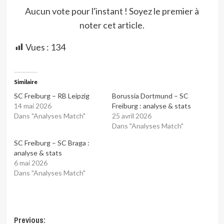
Aucun vote pour l'instant ! Soyez le premier à
noter cet article.
Vues :
134
Similaire
SC Freiburg – RB Leipzig
Borussia Dortmund – SC
14 mai 2026
Freiburg : analyse & stats
Dans "Analyses Match"
25 avril 2026
Dans "Analyses Match"
SC Freiburg – SC Braga :
analyse & stats
6 mai 2026
Dans "Analyses Match"
Post
Previous: