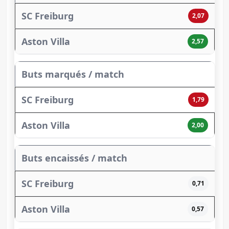
2,07
2,57
Buts marqués / match
1,79
2,00
Buts encaissés / match
0,71
0,57