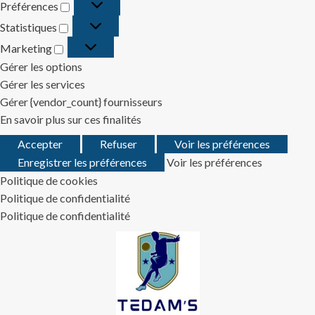
Préférences
Préférences
Statistiques
Statistiques
Marketing
Marketing
Gérer les options
Gérer les services
Gérer {vendor_count} fournisseurs
En savoir plus sur ces finalités
Accepter
Refuser
Voir les préférences
Enregistrer les préférences
Voir les préférences
Politique de cookies
Politique de confidentialité
Politique de confidentialité
Skip
to
content