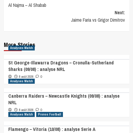
Al Najma – Al Shabab
navigation
Next:
Jaime Faria vs Grigor Dimitrov
More Stories
Analyses Match
St George-Illawarra Dragons – Cronulla-Sutherland
Sharks (09/08) : analyse NRL
8 août 2026
0
Analyses Match
Canberra Raiders – Newcastle Knights (09/08) : analyse
NRL
8 août 2026
0
Analyses Match
Pronos Football
Flamengo – Vitoria (10/08) : analyse Serie A