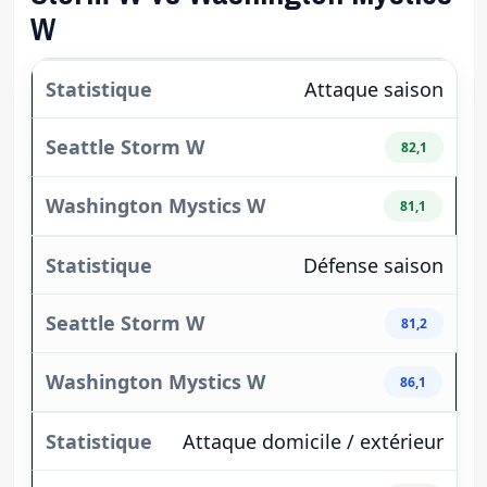
W
Attaque saison
82,1
81,1
Défense saison
81,2
86,1
Attaque domicile / extérieur