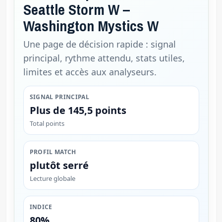
Seattle Storm W –
Washington Mystics W
Une page de décision rapide : signal
principal, rythme attendu, stats utiles,
limites et accès aux analyseurs.
SIGNAL PRINCIPAL
Plus de 145,5 points
Total points
PROFIL MATCH
plutôt serré
Lecture globale
INDICE
80%