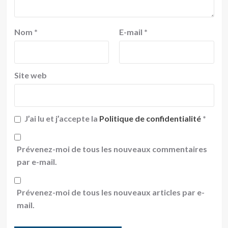
Nom
*
E-mail
*
Site web
J’ai lu et j’accepte la
Politique de confidentialité
*
Prévenez-moi de tous les nouveaux commentaires
par e-mail.
Prévenez-moi de tous les nouveaux articles par e-
mail.