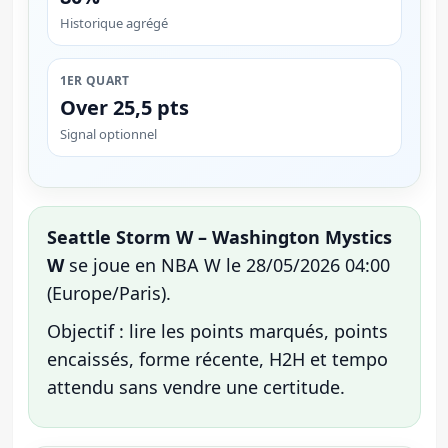
Historique agrégé
1ER QUART
Over 25,5 pts
Signal optionnel
Seattle Storm W – Washington Mystics
W
se joue en NBA W le 28/05/2026 04:00
(Europe/Paris).
Objectif : lire les points marqués, points
encaissés, forme récente, H2H et tempo
attendu sans vendre une certitude.