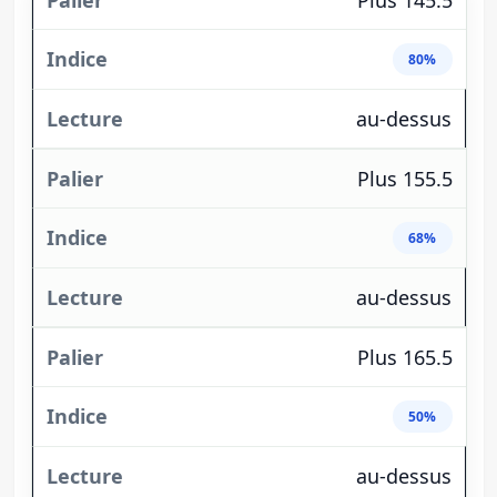
80%
au-dessus
Plus 155.5
68%
au-dessus
Plus 165.5
50%
au-dessus