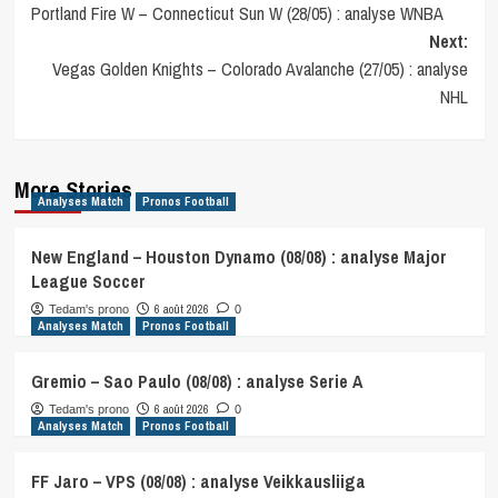
Portland Fire W – Connecticut Sun W (28/05) : analyse WNBA
navigation
Next:
Vegas Golden Knights – Colorado Avalanche (27/05) : analyse
NHL
More Stories
Analyses Match
Pronos Football
New England – Houston Dynamo (08/08) : analyse Major
League Soccer
6 août 2026
Tedam's prono
0
Analyses Match
Pronos Football
Gremio – Sao Paulo (08/08) : analyse Serie A
6 août 2026
Tedam's prono
0
Analyses Match
Pronos Football
FF Jaro – VPS (08/08) : analyse Veikkausliiga