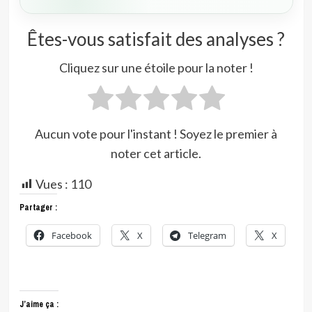
Êtes-vous satisfait des analyses ?
Cliquez sur une étoile pour la noter !
Aucun vote pour l'instant ! Soyez le premier à
noter cet article.
Vues :
110
Partager :
Facebook
X
Telegram
X
J’aime ça :