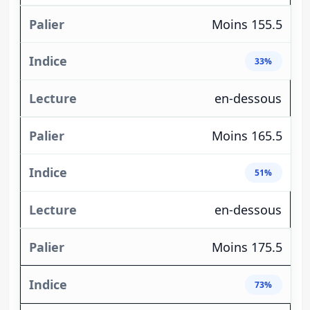
Moins 155.5
33%
en-dessous
Moins 165.5
51%
en-dessous
Moins 175.5
73%