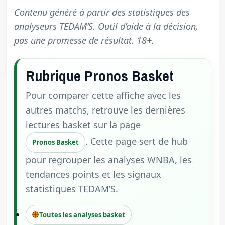
Contenu généré à partir des statistiques des
analyseurs TEDAM’S. Outil d’aide à la décision,
pas une promesse de résultat. 18+.
Rubrique Pronos Basket
Pour comparer cette affiche avec les
autres matchs, retrouve les dernières
lectures basket sur la page
. Cette page sert de hub
Pronos Basket
pour regrouper les analyses WNBA, les
tendances points et les signaux
statistiques TEDAM’S.
Toutes les analyses basket