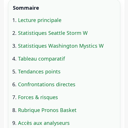
Sommaire
Lecture principale
Statistiques Seattle Storm W
Statistiques Washington Mystics W
Tableau comparatif
Tendances points
Confrontations directes
Forces & risques
Rubrique Pronos Basket
Accès aux analyseurs