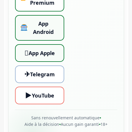
Premium
App
Android

App Apple
✈
Telegram
▶
YouTube
Sans renouvellement automatique
•
Aide à la décision
•
Aucun gain garanti
•
18+