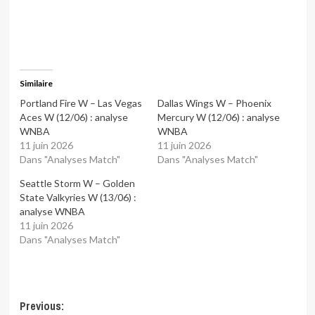
Similaire
Portland Fire W – Las Vegas
Dallas Wings W – Phoenix
Aces W (12/06) : analyse
Mercury W (12/06) : analyse
WNBA
WNBA
11 juin 2026
11 juin 2026
Dans "Analyses Match"
Dans "Analyses Match"
Seattle Storm W – Golden
State Valkyries W (13/06) :
analyse WNBA
11 juin 2026
Dans "Analyses Match"
Post
Previous: