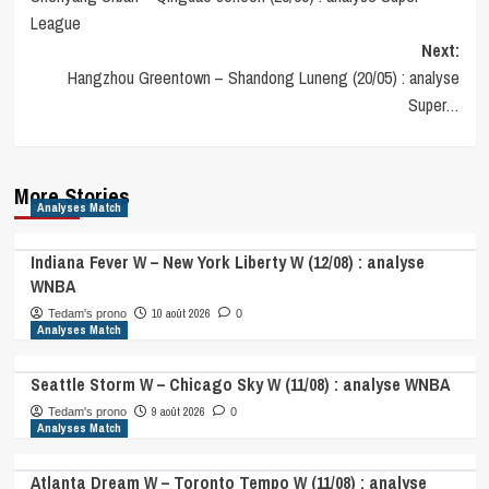
navigation
League
Next:
Hangzhou Greentown – Shandong Luneng (20/05) : analyse
Super…
More Stories
Analyses Match
Indiana Fever W – New York Liberty W (12/08) : analyse
WNBA
10 août 2026
Tedam's prono
0
Analyses Match
Seattle Storm W – Chicago Sky W (11/08) : analyse WNBA
9 août 2026
Tedam's prono
0
Analyses Match
Atlanta Dream W – Toronto Tempo W (11/08) : analyse