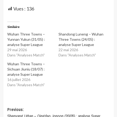
Vues :
136
Similaire
Wuhan Three Towns –
Shandong Luneng – Wuhan
Yunnan Yukun (31/05) :
Three Towns (24/05) :
analyse Super League
analyse Super League
29 mai 2026
22 mai 2026
Dans "Analyses Match"
Dans "Analyses Match"
Wuhan Three Towns –
Sichuan Jiuniu (18/07) :
analyse Super League
16 juillet 2026
Dans "Analyses Match"
Post
Previous:
Shenyang Urban – Qingdao Jonoon (20/05) : analyse Super