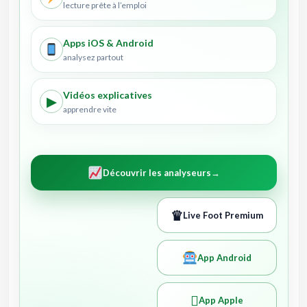
lecture prête à l’emploi
Apps iOS & Android
analysez partout
Vidéos explicatives
▶
apprendre vite
Découvrir les analyseurs
→
♛
Live Foot Premium
App Android

App Apple