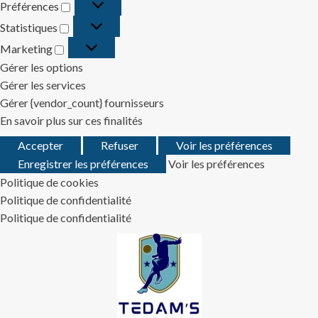
Préférences
Préférences
Statistiques
Statistiques
Marketing
Marketing
Gérer les options
Gérer les services
Gérer {vendor_count} fournisseurs
En savoir plus sur ces finalités
Accepter
Refuser
Voir les préférences
Enregistrer les préférences
Voir les préférences
Politique de cookies
Politique de confidentialité
Politique de confidentialité
Skip
to
content