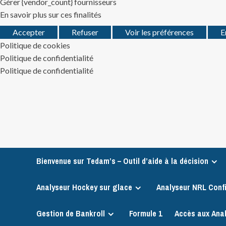
Gérer {vendor_count} fournisseurs
En savoir plus sur ces finalités
Accepter
Refuser
Voir les préférences
E
Politique de cookies
Politique de confidentialité
Politique de confidentialité
Skip
to
content
Bienvenue sur Tedam’s – Outil d’aide à la décision
Analyseur Hockey sur glace
Analyseur NRL Conf
Gestion de Bankroll
Formule 1
Accès aux Ana