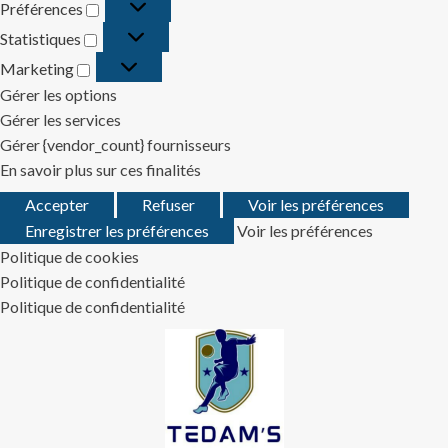
Préférences
Préférences
Statistiques
Statistiques
Marketing
Marketing
Gérer les options
Gérer les services
Gérer {vendor_count} fournisseurs
En savoir plus sur ces finalités
Accepter
Refuser
Voir les préférences
Enregistrer les préférences
Voir les préférences
Politique de cookies
Politique de confidentialité
Politique de confidentialité
Skip
to
content