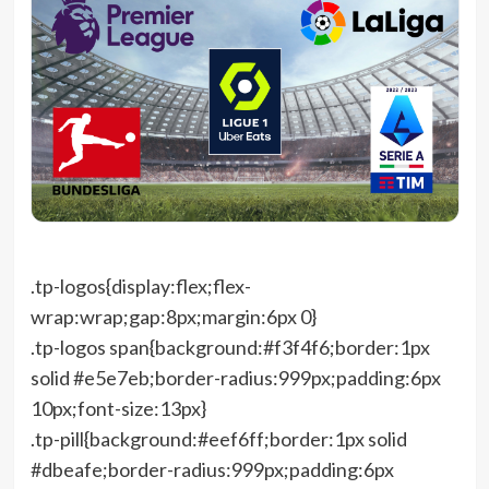
.tp-logos{display:flex;flex-
wrap:wrap;gap:8px;margin:6px 0}
.tp-logos span{background:#f3f4f6;border:1px
solid #e5e7eb;border-radius:999px;padding:6px
10px;font-size:13px}
.tp-pill{background:#eef6ff;border:1px solid
#dbeafe;border-radius:999px;padding:6px