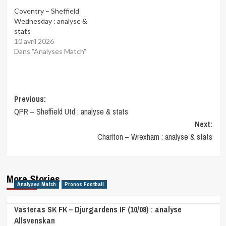
Coventry – Sheffield
Wednesday : analyse &
stats
10 avril 2026
Dans "Analyses Match"
Post
Previous:
QPR – Sheffield Utd : analyse & stats
navigation
Next:
Charlton – Wrexham : analyse & stats
More Stories
Analyses Match
Pronos Football
Vasteras SK FK – Djurgardens IF (10/08) : analyse
Allsvenskan