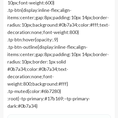
10px;font-weight:600}
.tp-btn{display:inline-flex;align-
items:center;gap:8px;padding:10px 14px;border-
radius:10px;background:#0b7a34;color:#fff;text-
decoration:none;font-weight:800}
.tp-btn:hover{opacity:.9}
.tp-btn-outline{display:inline-flex;align-
items:center;gap:8px;padding:10px 14px;border-
radius:10px;border:1px solid
#0b7a34;color:#0b7a34;text-
decoration:none;font-
weight:800;background:#fff}
.tp-muted{color:#6b7280}
:root{–tp-primary:#17b169;–tp-primary-
dark:#0b7a34}