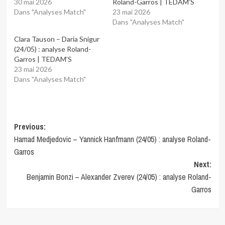
30 mai 2026
Roland-Garros | TEDAM’S
Dans "Analyses Match"
23 mai 2026
Dans "Analyses Match"
Clara Tauson – Daria Snigur
(24/05) : analyse Roland-
Garros | TEDAM’S
23 mai 2026
Dans "Analyses Match"
Post
Previous:
Hamad Medjedovic – Yannick Hanfmann (24/05) : analyse Roland-
navigation
Garros
Next:
Benjamin Bonzi – Alexander Zverev (24/05) : analyse Roland-
Garros