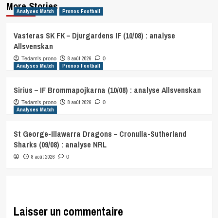
More Stories
Analyses Match
Pronos Football
Vasteras SK FK – Djurgardens IF (10/08) : analyse
Allsvenskan
8 août 2026
Tedam's prono
0
Analyses Match
Pronos Football
Sirius – IF Brommapojkarna (10/08) : analyse Allsvenskan
8 août 2026
Tedam's prono
0
Analyses Match
St George-Illawarra Dragons – Cronulla-Sutherland
Sharks (09/08) : analyse NRL
8 août 2026
0
Laisser un commentaire