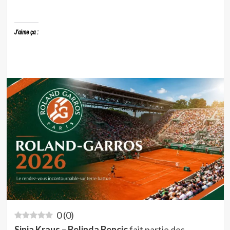
J’aime ça :
0
(
0
)
Sinja Kraus – Belinda Bencic
fait partie des