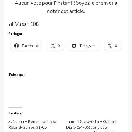
Aucun vote pour l'instant ! Soyez le premier à
noter cet article.
Vues :
108
Partager :
Facebook
X
Telegram
X
J’aime ça :
Similaire
Svitolina – Bencic : analyse
James Duckworth – Gabriel
Roland-Garros 31/05
Diallo (24/05) : analyse