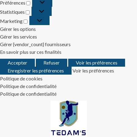
Préférences
Préférences
Statistiques
Statistiques
Marketing
Marketing
Gérer les options
Gérer les services
Gérer {vendor_count} fournisseurs
En savoir plus sur ces finalités
Accepter
Refuser
Voir les préférences
Enregistrer les préférences
Voir les préférences
Politique de cookies
Politique de confidentialité
Politique de confidentialité
Skip
to
content