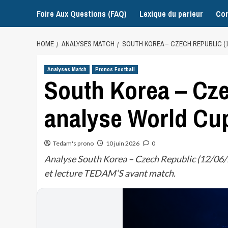
Foire Aux Questions (FAQ)
Lexique du parieur
Con
HOME
ANALYSES MATCH
SOUTH KOREA – CZECH REPUBLIC (1
Analyses Match
Pronos Football
South Korea – Cze
analyse World Cu
Tedam's prono
10 juin 2026
0
Analyse South Korea – Czech Republic (12/06/2
et lecture TEDAM’S avant match.