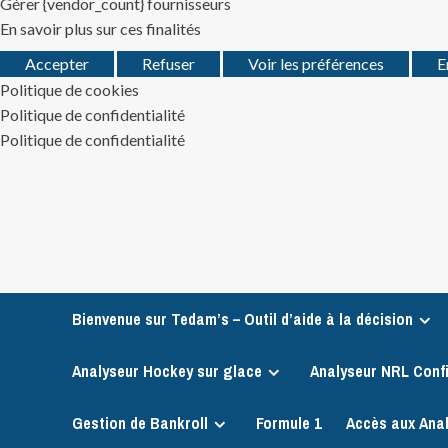
Gérer {vendor_count} fournisseurs
En savoir plus sur ces finalités
Accepter
Refuser
Voir les préférences
E
Politique de cookies
Politique de confidentialité
Politique de confidentialité
Skip
to
content
Bienvenue sur Tedam’s – Outil d’aide à la décision
Analyseur Hockey sur glace
Analyseur NRL Conf
Gestion de Bankroll
Formule 1
Accès aux Ana