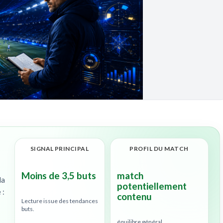
SIGNAL PRINCIPAL
PROFIL DU MATCH
Moins de 3,5 buts
match
la
potentiellement
 :
contenu
Lecture issue des tendances
buts.
équilibre général