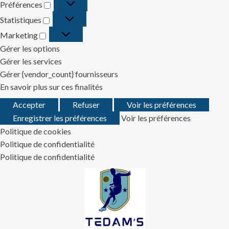
Préférences
Préférences
Statistiques
Statistiques
Marketing
Marketing
Gérer les options
Gérer les services
Gérer {vendor_count} fournisseurs
En savoir plus sur ces finalités
Accepter
Refuser
Voir les préférences
Enregistrer les préférences
Voir les préférences
Politique de cookies
Politique de confidentialité
Politique de confidentialité
Skip
to
content