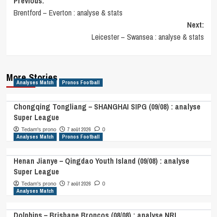
Post
Previous:
Brentford – Everton : analyse & stats
navigation
Next:
Leicester – Swansea : analyse & stats
More Stories
Analyses Match
Pronos Football
Chongqing Tongliang – SHANGHAI SIPG (09/08) : analyse
Super League
7 août 2026
Tedam's prono
0
Analyses Match
Pronos Football
Henan Jianye – Qingdao Youth Island (09/08) : analyse
Super League
7 août 2026
Tedam's prono
0
Analyses Match
Dolphins – Brisbane Broncos (08/08) : analyse NRL