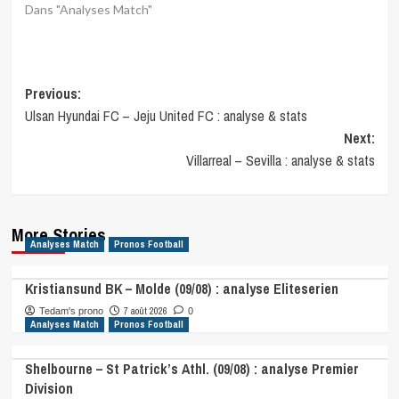
Dans "Analyses Match"
Post
Previous:
Ulsan Hyundai FC – Jeju United FC : analyse & stats
navigation
Next:
Villarreal – Sevilla : analyse & stats
More Stories
Analyses Match
Pronos Football
Kristiansund BK – Molde (09/08) : analyse Eliteserien
7 août 2026
Tedam's prono
0
Analyses Match
Pronos Football
Shelbourne – St Patrick’s Athl. (09/08) : analyse Premier
Division