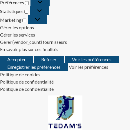
Préférences
Préférences
Statistiques
Statistiques
Marketing
Marketing
Gérer les options
Gérer les services
Gérer {vendor_count} fournisseurs
En savoir plus sur ces finalités
Accepter
Refuser
Voir les préférences
Enregistrer les préférences
Voir les préférences
Politique de cookies
Politique de confidentialité
Politique de confidentialité
Skip
to
content