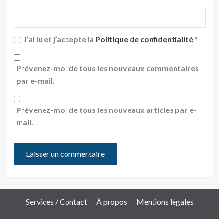
J’ai lu et j’accepte la
Politique de confidentialité
*
Prévenez-moi de tous les nouveaux commentaires
par e-mail.
Prévenez-moi de tous les nouveaux articles par e-
mail.
Services / Contact
À propos
Mentions légales