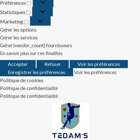
Préférences
Préférences
Statistiques
Statistiques
Marketing
Marketing
Gérer les options
Gérer les services
Gérer {vendor_count} fournisseurs
En savoir plus sur ces finalités
Accepter
Refuser
Voir les préférences
Enregistrer les préférences
Voir les préférences
Politique de cookies
Politique de confidentialité
Politique de confidentialité
Skip
to
content