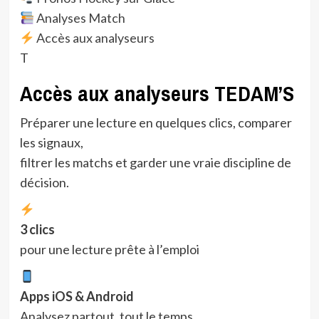
Analyses Match
Accès aux analyseurs
T
Accès aux analyseurs
TEDAM’S
Préparer une lecture en quelques clics, comparer
les signaux,
filtrer les matchs et garder une vraie discipline de
décision.
3 clics
pour une lecture prête à l’emploi
Apps iOS & Android
Analysez partout, tout le temps