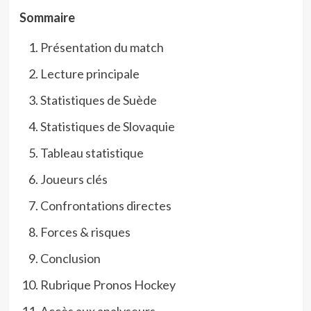
Sommaire
Présentation du match
Lecture principale
Statistiques de Suède
Statistiques de Slovaquie
Tableau statistique
Joueurs clés
Confrontations directes
Forces & risques
Conclusion
Rubrique Pronos Hockey
Accès aux analyseurs