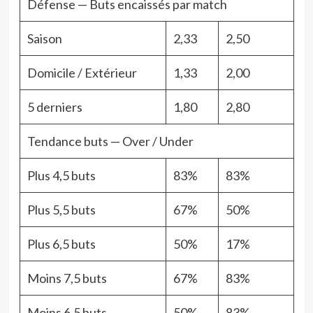
Défense — Buts encaissés par match
Saison
2,33
2,50
Domicile / Extérieur
1,33
2,00
5 derniers
1,80
2,80
Tendance buts — Over / Under
Plus 4,5 buts
83%
83%
Plus 5,5 buts
67%
50%
Plus 6,5 buts
50%
17%
Moins 7,5 buts
67%
83%
Moins 6,5 buts
50%
83%