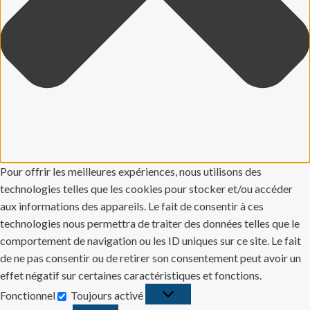
Pour offrir les meilleures expériences, nous utilisons des
technologies telles que les cookies pour stocker et/ou accéder
aux informations des appareils. Le fait de consentir à ces
technologies nous permettra de traiter des données telles que le
comportement de navigation ou les ID uniques sur ce site. Le fait
de ne pas consentir ou de retirer son consentement peut avoir un
effet négatif sur certaines caractéristiques et fonctions.
Fonctionnel
Toujours activé
Fonctionnel