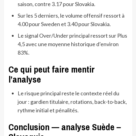
saison, contre 3.17 pour Slovakia.
Sur les 5 derniers, le volume offensif ressort à
4.00 pour Sweden et 3.40 pour Slovakia.
Le signal Over/Under principal ressort sur Plus
4,5 avec une moyenne historique d’environ
83%.
Ce qui peut faire mentir
l’analyse
Le risque principal reste le contexte réel du
jour : gardien titulaire, rotations, back-to-back,
rythme initial et pénalités.
Conclusion — analyse Suède –