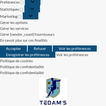
Préférences
Préférences
Statistiques
Statistiques
Marketing
Marketing
Gérer les options
Gérer les services
Gérer {vendor_count} fournisseurs
En savoir plus sur ces finalités
Accepter
Refuser
Voir les préférences
Enregistrer les préférences
Voir les préférences
Politique de cookies
Politique de confidentialité
Politique de confidentialité
Skip
to
content