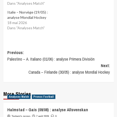
Dans "Analyses Match"
Italie – Norvège (19/05) :
analyse Mondial Hockey
18 mai 2026
Dans "Analyses Match"
Post
Previous:
Palestino – A. Italiano (01/06) : analyse Primera División
navigation
Next:
Canada – Finlande (30/05) : analyse Mondial Hockey
More Stories
Analyses Match
Pronos Football
Halmstad – Gais (09/08) : analyse Allsvenskan
7 août 2026
Tedam's prono
0