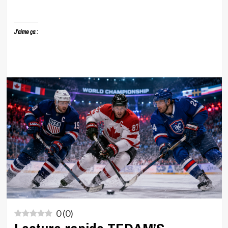
J’aime ça :
0
(
0
)