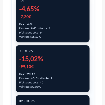
J-1
-4,65%
-7,20€
Bilan :
6-3
Résolus :
9
· En attente :
1
Picks avec cote :
9
Winrate :
66,67%
7 JOURS
-15,02%
-99,10€
Bilan :
23-17
Résolus :
40
· En attente :
1
Picks avec cote :
40
Winrate :
57,50%
32 JOURS