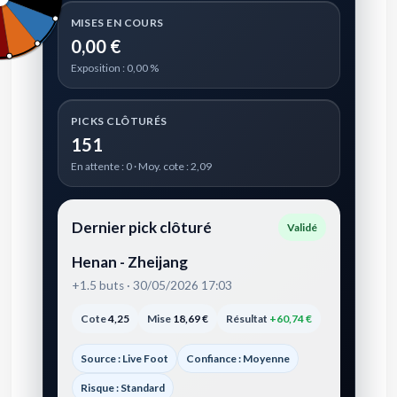
MISES EN COURS
0,00 €
Exposition : 0,00 %
PICKS CLÔTURÉS
151
En attente : 0 · Moy. cote : 2,09
Dernier pick clôturé
Validé
Henan - Zheijang
+1.5 buts · 30/05/2026 17:03
Cote
4,25
Mise
18,69 €
Résultat
+60,74 €
Source : Live Foot
Confiance : Moyenne
Risque : Standard