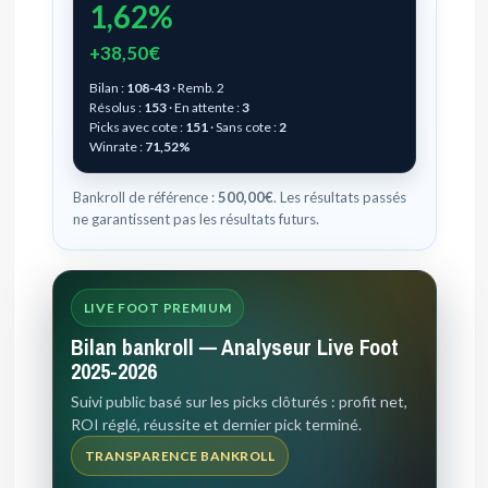
1,62%
+38,50€
Bilan :
108-43
· Remb. 2
Résolus :
153
· En attente :
3
Picks avec cote :
151
· Sans cote :
2
Winrate :
71,52%
Bankroll de référence :
500,00€
. Les résultats passés
ne garantissent pas les résultats futurs.
LIVE FOOT PREMIUM
Bilan bankroll — Analyseur Live Foot
2025-2026
Suivi public basé sur les picks clôturés : profit net,
ROI réglé, réussite et dernier pick terminé.
TRANSPARENCE BANKROLL