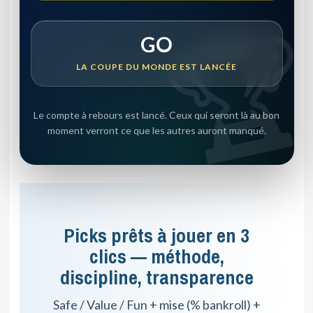
GO
LA COUPE DU MONDE EST LANCÉE
Le compte à rebours est lancé. Ceux qui seront là au bon
moment verront ce que les autres auront manqué.
Picks prêts à jouer en 3
clics — méthode,
discipline, transparence
Safe / Value / Fun + mise (% bankroll) +