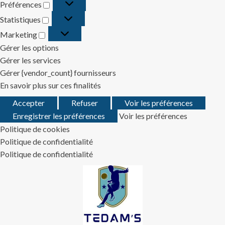
Préférences
Préférences
Statistiques
Statistiques
Marketing
Marketing
Gérer les options
Gérer les services
Gérer {vendor_count} fournisseurs
En savoir plus sur ces finalités
Accepter
Refuser
Voir les préférences
Enregistrer les préférences
Voir les préférences
Politique de cookies
Politique de confidentialité
Politique de confidentialité
Skip
to
content