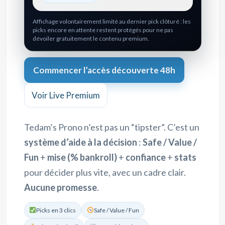
Affichage volontairement limité au dernier pick clôturé : les
picks encore en attente restent protégés pour ne pas
dévoiler gratuitement le contenu premium.
Commencer l’accès découverte 48h
Voir Live Premium
Tedam’s Prono n’est pas un “tipster”. C’est un
système d’aide à la décision
:
Safe / Value /
Fun
+
mise (% bankroll)
+
confiance
+
stats
pour décider plus vite, avec un cadre clair.
Aucune promesse
.
Picks en 3 clics
Safe / Value / Fun