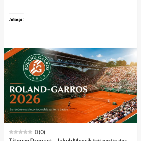
J’aime ça :
0
(
0
)
Titouan Droguet – Jakub Mensik
fait partie des