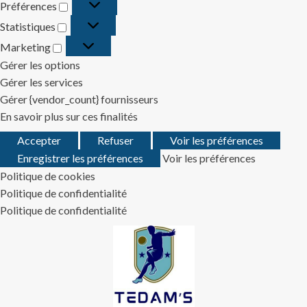
Préférences
Préférences
Statistiques
Statistiques
Marketing
Marketing
Gérer les options
Gérer les services
Gérer {vendor_count} fournisseurs
En savoir plus sur ces finalités
Accepter
Refuser
Voir les préférences
Enregistrer les préférences
Voir les préférences
Politique de cookies
Politique de confidentialité
Politique de confidentialité
Skip
to
content