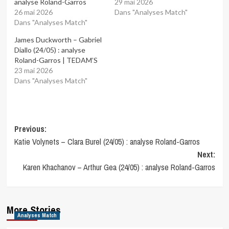
analyse Roland-Garros
29 mai 2026
26 mai 2026
Dans "Analyses Match"
Dans "Analyses Match"
James Duckworth – Gabriel
Diallo (24/05) : analyse
Roland-Garros | TEDAM’S
23 mai 2026
Dans "Analyses Match"
Post
Previous:
Katie Volynets – Clara Burel (24/05) : analyse Roland-Garros
navigation
Next:
Karen Khachanov – Arthur Gea (24/05) : analyse Roland-Garros
More Stories
Analyses Match