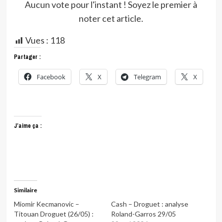
Aucun vote pour l'instant ! Soyez le premier à
noter cet article.
Vues :
118
Partager :
Facebook
X
Telegram
X
J’aime ça :
Similaire
Miomir Kecmanovic –
Cash – Droguet : analyse
Titouan Droguet (26/05) :
Roland-Garros 29/05