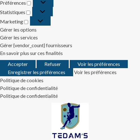
Préférences
Préférences
Statistiques
Statistiques
Marketing
Marketing
Gérer les options
Gérer les services
Gérer {vendor_count} fournisseurs
En savoir plus sur ces finalités
Accepter
Refuser
Voir les préférences
Enregistrer les préférences
Voir les préférences
Politique de cookies
Politique de confidentialité
Politique de confidentialité
Skip
to
content