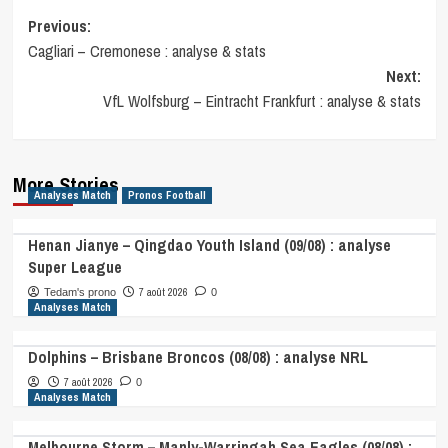
Post
Previous:
Cagliari – Cremonese : analyse & stats
navigation
Next:
VfL Wolfsburg – Eintracht Frankfurt : analyse & stats
More Stories
Analyses Match
Pronos Football
Henan Jianye – Qingdao Youth Island (09/08) : analyse
Super League
7 août 2026
Tedam's prono
0
Analyses Match
Dolphins – Brisbane Broncos (08/08) : analyse NRL
7 août 2026
0
Analyses Match
Melbourne Storm – Manly-Warringah Sea Eagles (08/08) :