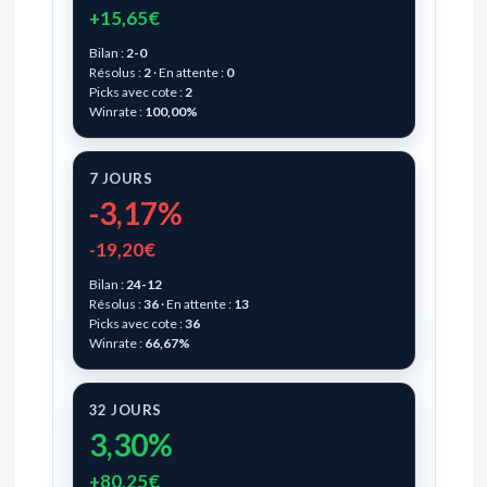
+15,65€
Bilan :
2-0
Résolus :
2
· En attente :
0
Picks avec cote :
2
Winrate :
100,00%
7 JOURS
-3,17%
-19,20€
Bilan :
24-12
Résolus :
36
· En attente :
13
Picks avec cote :
36
Winrate :
66,67%
32 JOURS
3,30%
+80,25€