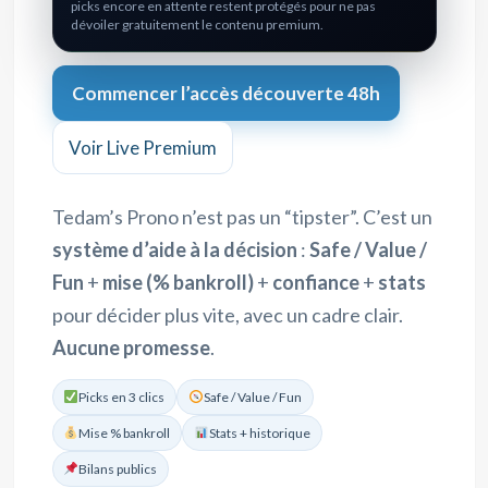
picks encore en attente restent protégés pour ne pas
dévoiler gratuitement le contenu premium.
Commencer l’accès découverte 48h
Voir Live Premium
Tedam’s Prono n’est pas un “tipster”. C’est un
système d’aide à la décision
:
Safe / Value /
Fun
+
mise (% bankroll)
+
confiance
+
stats
pour décider plus vite, avec un cadre clair.
Aucune promesse
.
Picks en 3 clics
Safe / Value / Fun
Mise % bankroll
Stats + historique
Bilans publics