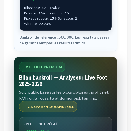
Bilan :
112-42
· Remb. 2
Résolus :
156
· En attente :
15
Picks avec cote :
154
· Sans cote :
2
Winrate :
72,73%
Bankroll de référence :
500,00€
. Les résultats passés
ne garantissent pas les résultats futurs.
LIVE FOOT PREMIUM
Bilan bankroll — Analyseur Live Foot
2025-2026
Suivi public basé sur les picks clôturés : profit net,
ROI réglé, réussite et dernier pick terminé.
TRANSPARENCE BANKROLL
PROFIT NET RÉGLÉ