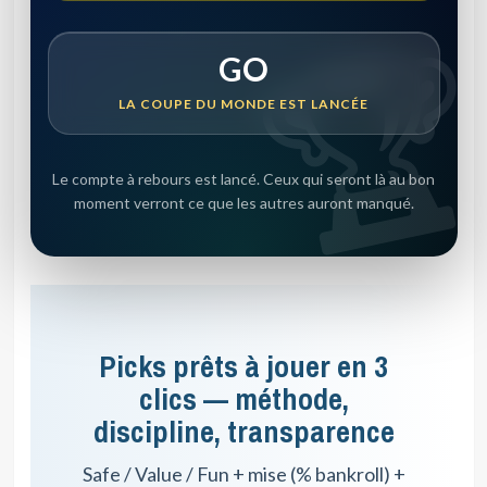
GO
LA COUPE DU MONDE EST LANCÉE
Le compte à rebours est lancé. Ceux qui seront là au bon
moment verront ce que les autres auront manqué.
Picks prêts à jouer en 3
clics — méthode,
discipline, transparence
Safe / Value / Fun + mise (% bankroll) +