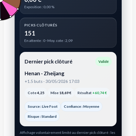
Exposition : 0,00 %
PICKS CLÔTURÉS
151
En attente : 0 · Moy. cote : 2,09
Dernier pick clôturé
Validé
Henan - Zheijang
+1.5 buts · 30/05/2026 17:03
Cote
4,25
Mise
18,69 €
Résultat
+60,74 €
Source : Live Foot
Confiance : Moyenne
Risque : Standard
Affichage volontairement limité au dernier pick clôturé : les