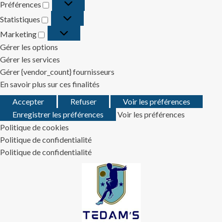
Préférences
Préférences
Statistiques
Statistiques
Marketing
Marketing
Gérer les options
Gérer les services
Gérer {vendor_count} fournisseurs
En savoir plus sur ces finalités
Accepter
Refuser
Voir les préférences
Enregistrer les préférences
Voir les préférences
Politique de cookies
Politique de confidentialité
Politique de confidentialité
Skip
to
content