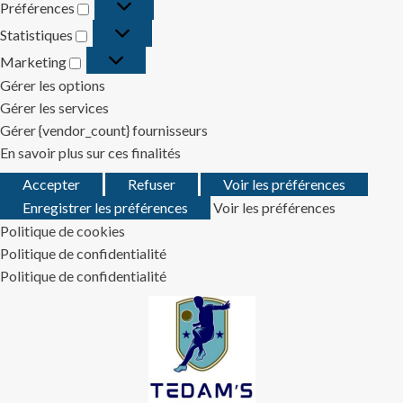
Préférences
Préférences
Statistiques
Statistiques
Marketing
Marketing
Gérer les options
Gérer les services
Gérer {vendor_count} fournisseurs
En savoir plus sur ces finalités
Accepter
Refuser
Voir les préférences
Enregistrer les préférences
Voir les préférences
Politique de cookies
Politique de confidentialité
Politique de confidentialité
Skip
to
content