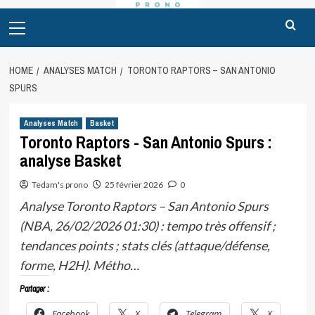
Primary
Menu
HOME
ANALYSES MATCH
TORONTO RAPTORS – SAN ANTONIO
SPURS
Analyses Match
Basket
Toronto Raptors - San Antonio Spurs :
analyse Basket
Tedam's prono
25 février 2026
0
Analyse Toronto Raptors – San Antonio Spurs
(NBA, 26/02/2026 01:30) : tempo très offensif ;
tendances points ; stats clés (attaque/défense,
forme, H2H). Métho…
Partager :
Facebook
X
Telegram
X