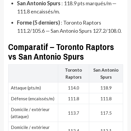
San Antonio Spurs
: 118.9 pts marqués/m —
111.8 encaissés/m.
Forme (5 derniers)
: Toronto Raptors
111.2/105.6 — San Antonio Spurs 127.2/108.0.
Comparatif – Toronto Raptors
vs San Antonio Spurs
Toronto
San Antonio
Raptors
Spurs
Attaque (pts/m)
114.0
118.9
Défense (encaissés/m)
111.8
111.8
Domicile / extérieur
113.7
117.5
(attaque)
Domicile / extérieur
112.4
112.1