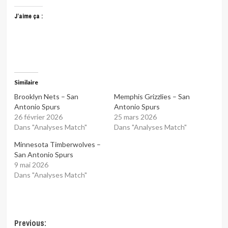
J’aime ça :
Similaire
Brooklyn Nets – San
Memphis Grizzlies – San
Antonio Spurs
Antonio Spurs
26 février 2026
25 mars 2026
Dans "Analyses Match"
Dans "Analyses Match"
Minnesota Timberwolves –
San Antonio Spurs
9 mai 2026
Dans "Analyses Match"
Post
Previous: