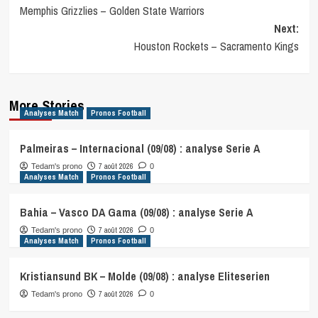
Memphis Grizzlies – Golden State Warriors
navigation
Next:
Houston Rockets – Sacramento Kings
More Stories
Analyses Match
Pronos Football
Palmeiras – Internacional (09/08) : analyse Serie A
7 août 2026
Tedam's prono
0
Analyses Match
Pronos Football
Bahia – Vasco DA Gama (09/08) : analyse Serie A
7 août 2026
Tedam's prono
0
Analyses Match
Pronos Football
Kristiansund BK – Molde (09/08) : analyse Eliteserien
7 août 2026
Tedam's prono
0