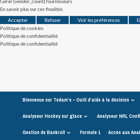
Gérer {vendor_count} fournisseurs
En savoir plus sur ces finalités
Accepter
Refuser
Voir les préférences
E
Politique de cookies
Politique de confidentialité
Politique de confidentialité
Skip
to
content
Bienvenue sur Tedam’s – Outil d’aide à la décision
Analyseur Hockey sur glace
Analyseur NRL Conf
Gestion de Bankroll
Formule 1
Accès aux Ana