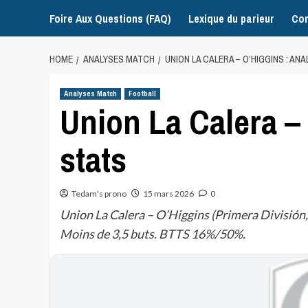
Foire Aux Questions (FAQ)
Lexique du parieur
Con
HOME
ANALYSES MATCH
UNION LA CALERA – O’HIGGINS : AN
Analyses Match
Football
Union La Calera –
stats
Tedam's prono
15 mars 2026
0
Union La Calera – O’Higgins (Primera División,
Moins de 3,5 buts. BTTS 16%/50%.