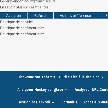
Gérer {vendor_count} fournisseurs
En savoir plus sur ces finalités
Accepter
Refuser
Voir les préférences
E
Politique de cookies
Politique de confidentialité
Politique de confidentialité
Skip
to
content
Bienvenue sur Tedam’s – Outil d’aide à la décision
Analyseur Hockey sur glace
Analyseur NRL Conf
Gestion de Bankroll
Formule 1
Accès aux Ana