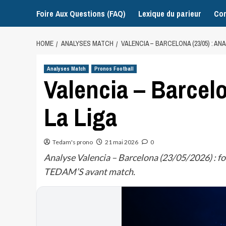
Foire Aux Questions (FAQ)
Lexique du parieur
Con
HOME
ANALYSES MATCH
VALENCIA – BARCELONA (23/05) : ANA
Analyses Match
Pronos Football
Valencia – Barcelo
La Liga
Tedam's prono
21 mai 2026
0
Analyse Valencia – Barcelona (23/05/2026) : fo
TEDAM’S avant match.