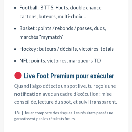
Football : BTTS, +buts, double chance,
cartons, buteurs, multi-choix…
Basket : points / rebonds / passes, duos,
marchés “mymatch”
Hockey : buteurs / décisifs, victoires, totals
NFL : points, victoires, marqueurs TD
Live Foot Premium pour exécuter
Quand l’algo détecte un spot live, tu reçois une
notification
avec un cadre d’exécution : mise
conseillée, lecture du spot, et suivi transparent.
18+ | Jouer comporte des risques. Les résultats passés ne
garantissent pas les résultats futurs.