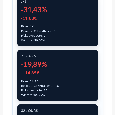
J-1
-31,43%
-11,00€
Bilan :
1-1
Résolus :
2
· En attente :
0
Picks avec cote :
2
Winrate :
50,00%
7 JOURS
-19,89%
-114,35€
Bilan :
19-16
Résolus :
35
· En attente :
10
Picks avec cote :
35
Winrate :
54,29%
32 JOURS