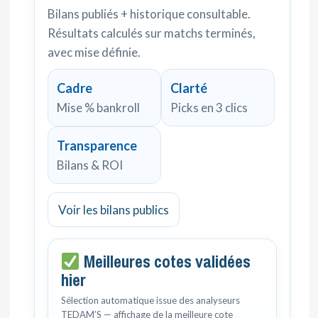
Bilans publiés + historique consultable.
Résultats calculés sur matchs terminés,
avec mise définie.
Cadre
Clarté
Mise % bankroll
Picks en 3 clics
Transparence
Bilans & ROI
Voir les bilans publics
Meilleures cotes validées
hier
Sélection automatique issue des analyseurs
TEDAM’S — affichage de la meilleure cote