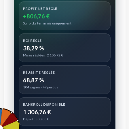
PROFIT NET RÉGLÉ
+806,76 €
Sur picks terminés uniquement
ROI RÉGLÉ
38,29 %
Mises réglées : 2 106,72 €
RÉUSSITE RÉGLÉE
68,87 %
104 gagnés · 47 perdus
BANKROLL DISPONIBLE
1 306,76 €
Départ : 500,00 €