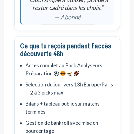
rester cadré dans les choix.”
— Abonné
Ce que tu reçois pendant l’accès
découverte 48h
Accès complet au Pack Analyseurs
Préparation
Sélection du jour vers 13h Europe/Paris
— 2 à 3 picks max
Bilans + tableau public sur matchs
terminés
Gestion de bankroll avec mise en
pourcentage