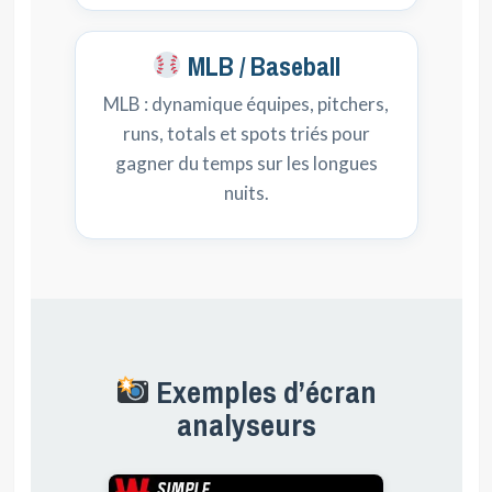
MLB / Baseball
MLB : dynamique équipes, pitchers,
runs, totals et spots triés pour
gagner du temps sur les longues
nuits.
Exemples d’écran
analyseurs