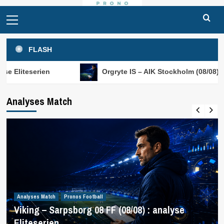
Primary
Menu
FLASH
en
Orgryte IS – AIK Stockholm (08/08) : analyse All
Analyses Match
Analyses Match
Pronos Football
Viking – Sarpsborg 08 FF (08/08) : analyse
Eliteserien