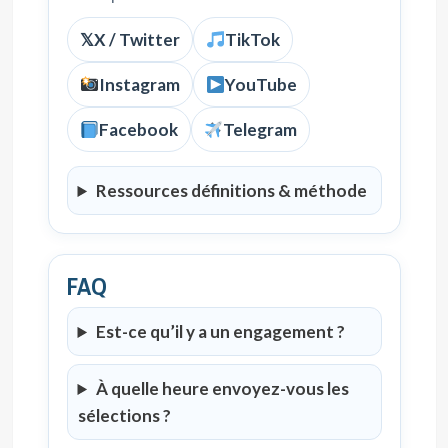
𝕏
X / Twitter
TikTok
Instagram
YouTube
Facebook
Telegram
Ressources définitions & méthode
FAQ
Est-ce qu’il y a un engagement ?
À quelle heure envoyez-vous les
sélections ?