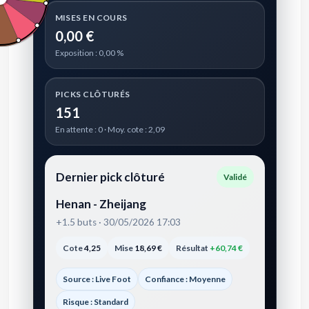
MISES EN COURS
0,00 €
Exposition : 0,00 %
PICKS CLÔTURÉS
151
En attente : 0 · Moy. cote : 2,09
Dernier pick clôturé
Validé
Henan - Zheijang
+1.5 buts · 30/05/2026 17:03
Cote
4,25
Mise
18,69 €
Résultat
+60,74 €
Source : Live Foot
Confiance : Moyenne
Risque : Standard