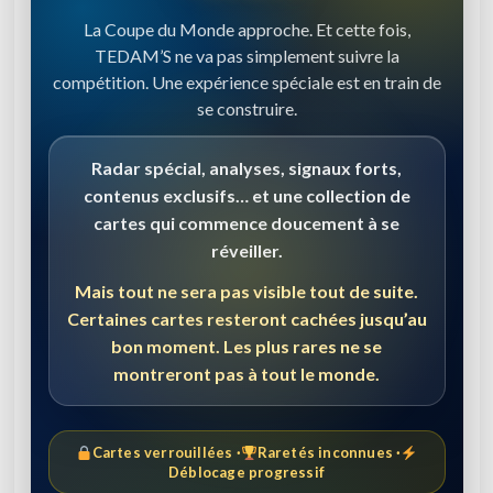
La Coupe du Monde approche. Et cette fois,
TEDAM’S ne va pas simplement suivre la
compétition. Une expérience spéciale est en train de
se construire.
Radar spécial, analyses, signaux forts,
contenus exclusifs… et une collection de
cartes qui commence doucement à se
réveiller.
Mais tout ne sera pas visible tout de suite.
Certaines cartes resteront cachées jusqu’au
bon moment. Les plus rares ne se
montreront pas à tout le monde.
Cartes verrouillées ·
Raretés inconnues ·
Déblocage progressif