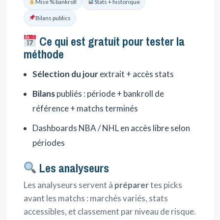
Mise % bankroll
Stats + historique
Bilans publics
Ce qui est gratuit pour tester la
méthode
Sélection du jour
extrait + accès stats
Bilans
publiés : période + bankroll de
référence + matchs terminés
Dashboards NBA / NHL en accès libre selon
périodes
Les analyseurs
Les analyseurs servent à
préparer
tes picks
avant les matchs : marchés variés, stats
accessibles, et classement par niveau de risque.