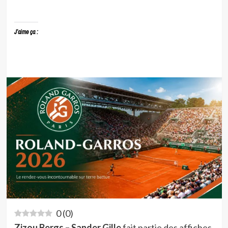
J’aime ça :
0
(
0
)
Zizou Bergs – Sander Gille
fait partie des affiches