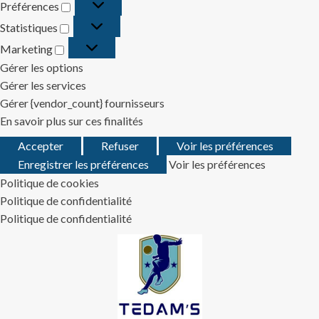
Préférences
Préférences
Statistiques
Statistiques
Marketing
Marketing
Gérer les options
Gérer les services
Gérer {vendor_count} fournisseurs
En savoir plus sur ces finalités
Accepter
Refuser
Voir les préférences
Enregistrer les préférences
Voir les préférences
Politique de cookies
Politique de confidentialité
Politique de confidentialité
Skip
to
content