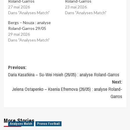
Roland-Garros
Roland-Garros
27 mai 2026
23 mai 2026
Dans "Analyses Match"
Dans "Analyses Match"
Bergs – Nouza : analyse
Roland-Garros 29/05
29 mai 2026
Dans "Analyses Match"
Post
Previous:
Daria Kasatkina – Su-Wei Hsieh (26/05) : analyse Roland-Garros
navigation
Next:
Jelena Ostapenko – Ksenia Efremova (26/05) : analyse Roland-
Garros
More Stories
Analyses Match
Pronos Football