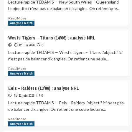
(19/06)
Lecture rapide TEDAM’S — New South Wales – Queensland
:
L’objectif ici n’est pas de balancer dix angles. On retient une...
analyse
NRL
Read
Read More
more
Analyses Match
about
New
Wests Tigers – Titans (14/06) : analyse NRL
South
12 juin 2026
Wales
0
–
Lecture rapide TEDAM’S — Wests Tigers – Titans L’objectif ici
Queensland
n’est pas de balancer dix angles. On retient une seule...
(17/06)
:
Read
Read More
analyse
more
Analyses Match
NRL
about
Wests
Eels – Raiders (13/06) : analyse NRL
Tigers
11 juin 2026
–
0
Titans
Lecture rapide TEDAM’S — Eels – Raiders L’objectif ici n’est pas
(14/06)
de balancer dix angles. On retient une seule lecture...
:
analyse
Read
Read More
NRL
more
Analyses Match
about