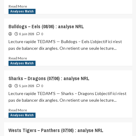
NRL
Read
Read More
more
Analyses Match
about
Rabbitohs
Bulldogs – Eels (08/06) : analyse NRL
–
6 juin 2026
Broncos
0
(11/06)
Lecture rapide TEDAM’S — Bulldogs – Eels L’objectif ici n’est
:
pas de balancer dix angles. On retient une seule lecture...
analyse
NRL
Read
Read More
more
Analyses Match
about
Bulldogs
Sharks – Dragons (07/06) : analyse NRL
–
5 juin 2026
Eels
0
(08/06)
Lecture rapide TEDAM’S — Sharks – Dragons L’objectif ici n’est
:
pas de balancer dix angles. On retient une seule lecture...
analyse
NRL
Read
Read More
more
Analyses Match
about
Sharks
Wests Tigers – Panthers (07/06) : analyse NRL
–