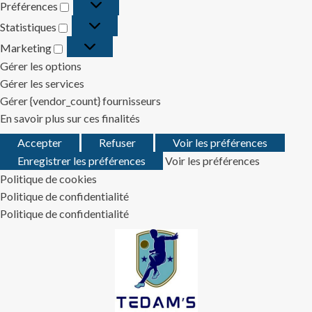
Préférences
Préférences
Statistiques
Statistiques
Marketing
Marketing
Gérer les options
Gérer les services
Gérer {vendor_count} fournisseurs
En savoir plus sur ces finalités
Accepter
Refuser
Voir les préférences
Enregistrer les préférences
Voir les préférences
Politique de cookies
Politique de confidentialité
Politique de confidentialité
Skip
to
content