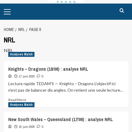
Primary
Menu
HOME
NRL
PAGE 6
NRL
NRL
Analyses Match
Knights – Dragons (19/06) : analyse NRL
17 juin 2026
0
Lecture rapide TEDAM’S — Knights – Dragons L’objectif ici
n’est pas de balancer dix angles. On retient une seule lecture...
Read
Read More
more
Analyses Match
about
Knights
New South Wales – Queensland (17/06) : analyse NRL
–
15 juin 2026
Dragons
0