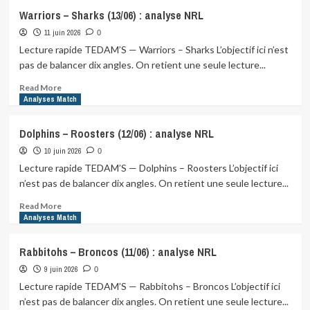
Eels
Warriors – Sharks (13/06) : analyse NRL
–
11 juin 2026
Raiders
0
(13/06)
Lecture rapide TEDAM’S — Warriors – Sharks L’objectif ici n’est
:
pas de balancer dix angles. On retient une seule lecture...
analyse
NRL
Read
Read More
more
Analyses Match
about
Warriors
Dolphins – Roosters (12/06) : analyse NRL
–
10 juin 2026
Sharks
0
(13/06)
Lecture rapide TEDAM’S — Dolphins – Roosters L’objectif ici
:
n’est pas de balancer dix angles. On retient une seule lecture...
analyse
NRL
Read
Read More
more
Analyses Match
about
Dolphins
Rabbitohs – Broncos (11/06) : analyse NRL
–
9 juin 2026
Roosters
0
(12/06)
Lecture rapide TEDAM’S — Rabbitohs – Broncos L’objectif ici
:
n’est pas de balancer dix angles. On retient une seule lecture...
analyse