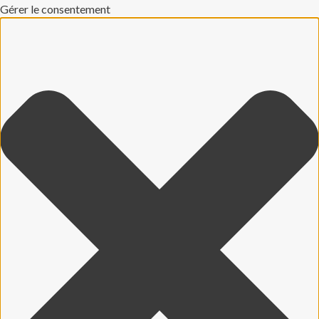
Gérer le consentement