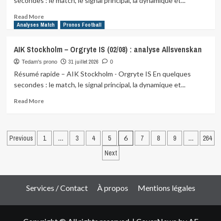
secondes : le match, le signal principal, la dynamique et...
analyse
Eliteserien
Read
Read More
more
Analyses Match
Pronos Football
about
Molde
AIK Stockholm – Orgryte IS (02/08) : analyse Allsvenskan
–
Sarpsborg
31 juillet 2026
Tedam's prono
0
08
Résumé rapide – AIK Stockholm - Orgryte IS En quelques
FF
secondes : le match, le signal principal, la dynamique et...
(02/08)
:
Read
Read More
analyse
more
Eliteserien
about
AIK
Pagination
Stockholm
Previous
1
…
3
4
5
6
7
8
9
…
264
–
des
Next
Orgryte
publications
IS
(02/08)
:
Services / Contact
À propos
Mentions légales
analyse
Allsvenskan