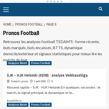
Primary
Menu
HOME
PRONOS FOOTBALL
PAGE 6
Pronos Football
Retrouvez les analyses football TEDAM’S : forme récente,
buts marqués, buts encaissés, BTTS, dynamique
domicile/extérieur et signaux statistiques pour mieux lire les
matchs du jour.
Analyses Match
Pronos Football
SJK – HJK Helsinki (03/08) : analyse Veikkausliiga
1 août 2026
Tedam's prono
0
Résumé rapide – SJK - HJK Helsinki En quelques secondes : le
match, le signal principal, la dynamique et le...
Read
Read More
more
Analyses Match
Pronos Football