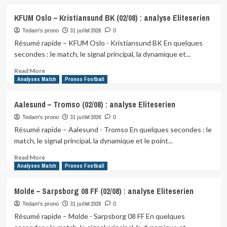
about
St
KFUM Oslo – Kristiansund BK (02/08) : analyse Eliteserien
Patrick’s
Athl.
31 juillet 2026
Tedam's prono
0
–
Résumé rapide – KFUM Oslo - Kristiansund BK En quelques
Derry
secondes : le match, le signal principal, la dynamique et...
City
(02/08)
Read
Read More
:
more
Analyses Match
Pronos Football
analyse
about
Premier
KFUM
Aalesund – Tromso (02/08) : analyse Eliteserien
Division
Oslo
–
31 juillet 2026
Tedam's prono
0
Kristiansund
Résumé rapide – Aalesund - Tromso En quelques secondes : le
BK
match, le signal principal, la dynamique et le point...
(02/08)
:
Read
Read More
analyse
more
Analyses Match
Pronos Football
Eliteserien
about
Aalesund
Molde – Sarpsborg 08 FF (02/08) : analyse Eliteserien
–
Tromso
31 juillet 2026
Tedam's prono
0
(02/08)
Résumé rapide – Molde - Sarpsborg 08 FF En quelques
: