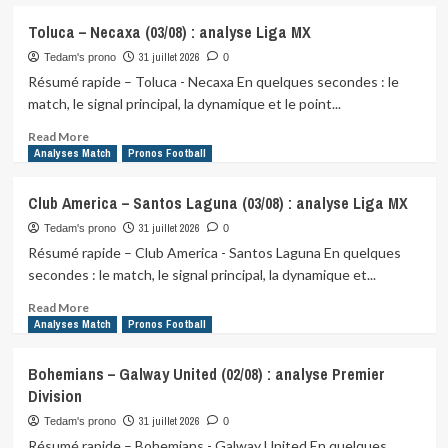
about
SJK
Toluca – Necaxa (03/08) : analyse Liga MX
–
HJK
31 juillet 2026
Tedam's prono
0
Helsinki
Résumé rapide – Toluca - Necaxa En quelques secondes : le
(03/08)
match, le signal principal, la dynamique et le point...
:
analyse
Read
Read More
Veikkausliiga
more
Analyses Match
Pronos Football
about
Toluca
Club America – Santos Laguna (03/08) : analyse Liga MX
–
Necaxa
31 juillet 2026
Tedam's prono
0
(03/08)
Résumé rapide – Club America - Santos Laguna En quelques
:
secondes : le match, le signal principal, la dynamique et...
analyse
Liga
Read
Read More
MX
more
Analyses Match
Pronos Football
about
Club
Bohemians – Galway United (02/08) : analyse Premier
America
Division
–
Santos
31 juillet 2026
Tedam's prono
0
Laguna
Résumé rapide – Bohemians - Galway United En quelques