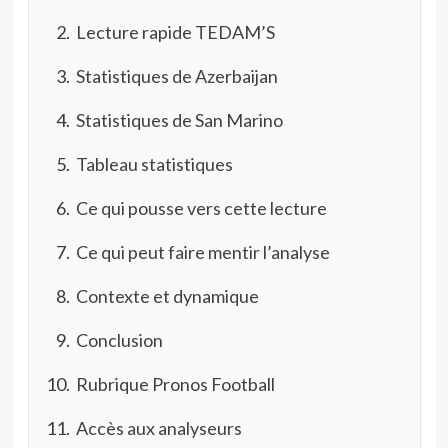
Lecture rapide TEDAM’S
Statistiques de Azerbaijan
Statistiques de San Marino
Tableau statistiques
Ce qui pousse vers cette lecture
Ce qui peut faire mentir l’analyse
Contexte et dynamique
Conclusion
Rubrique Pronos Football
Accès aux analyseurs