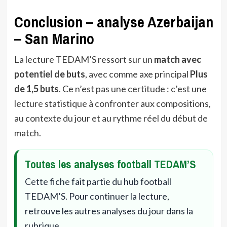
Conclusion – analyse Azerbaijan
– San Marino
La lecture TEDAM’S ressort sur un
match avec
potentiel de buts
, avec comme axe principal
Plus
de 1,5 buts
. Ce n’est pas une certitude : c’est une
lecture statistique à confronter aux compositions,
au contexte du jour et au rythme réel du début de
match.
Toutes les analyses football TEDAM’S
Cette fiche fait partie du hub football
TEDAM’S. Pour continuer la lecture,
retrouve les autres analyses du jour dans la
rubrique