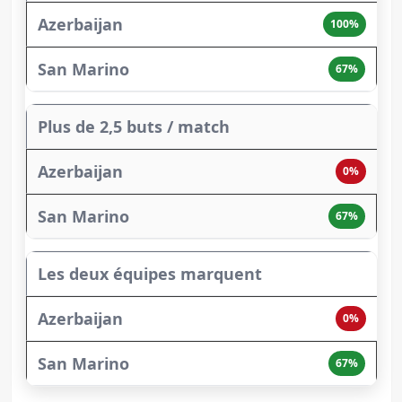
100%
67%
Plus de 2,5 buts / match
0%
67%
Les deux équipes marquent
0%
67%