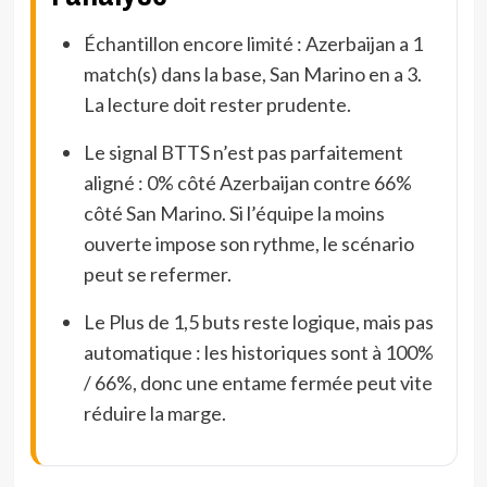
Échantillon encore limité : Azerbaijan a 1
match(s) dans la base, San Marino en a 3.
La lecture doit rester prudente.
Le signal BTTS n’est pas parfaitement
aligné : 0% côté Azerbaijan contre 66%
côté San Marino. Si l’équipe la moins
ouverte impose son rythme, le scénario
peut se refermer.
Le Plus de 1,5 buts reste logique, mais pas
automatique : les historiques sont à 100%
/ 66%, donc une entame fermée peut vite
réduire la marge.