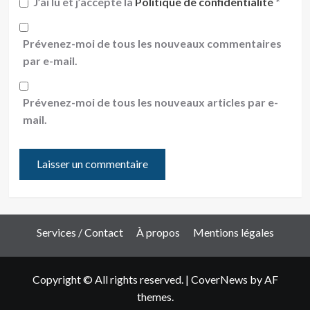
J’ai lu et j’accepte la
Politique de confidentialité
*
Prévenez-moi de tous les nouveaux commentaires
par e-mail.
Prévenez-moi de tous les nouveaux articles par e-
mail.
Services / Contact
À propos
Mentions légales
Copyright © All rights reserved.
|
CoverNews
by AF
themes.