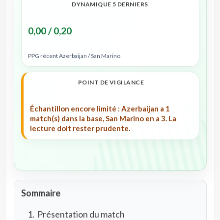
DYNAMIQUE 5 DERNIERS
0,00 / 0,20
PPG récent Azerbaijan / San Marino
POINT DE VIGILANCE
Échantillon encore limité : Azerbaijan a 1
match(s) dans la base, San Marino en a 3. La
lecture doit rester prudente.
Sommaire
Présentation du match