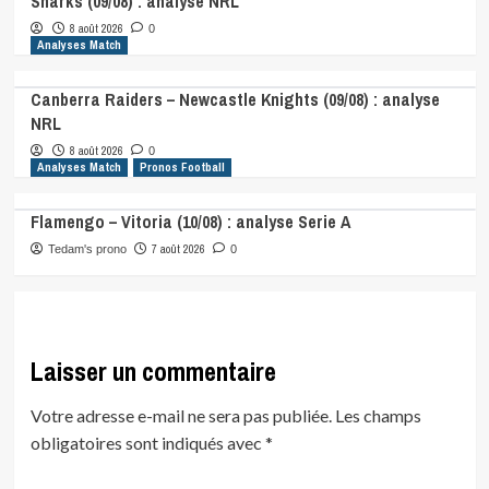
Sharks (09/08) : analyse NRL
8 août 2026
0
Analyses Match
Canberra Raiders – Newcastle Knights (09/08) : analyse
NRL
8 août 2026
0
Analyses Match
Pronos Football
Flamengo – Vitoria (10/08) : analyse Serie A
7 août 2026
Tedam's prono
0
Laisser un commentaire
Votre adresse e-mail ne sera pas publiée.
Les champs
obligatoires sont indiqués avec
*