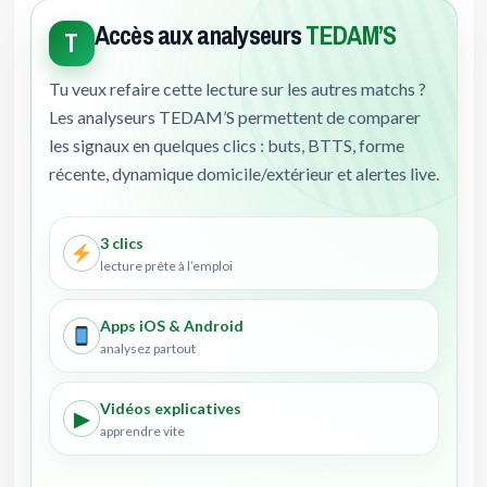
Accès aux analyseurs
TEDAM’S
T
Tu veux refaire cette lecture sur les autres matchs ?
Les analyseurs TEDAM’S permettent de comparer
les signaux en quelques clics : buts, BTTS, forme
récente, dynamique domicile/extérieur et alertes live.
3 clics
lecture prête à l’emploi
Apps iOS & Android
analysez partout
Vidéos explicatives
▶
apprendre vite