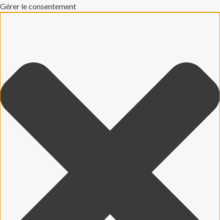
Gérer le consentement