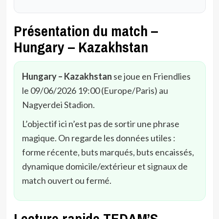
Présentation du match –
Hungary – Kazakhstan
Hungary – Kazakhstan
se joue en Friendlies
le 09/06/2026 19:00 (Europe/Paris) au
Nagyerdei Stadion.
L’objectif ici n’est pas de sortir une phrase
magique. On regarde les données utiles :
forme récente, buts marqués, buts encaissés,
dynamique domicile/extérieur et signaux de
match ouvert ou fermé.
Lecture rapide TEDAM’S –