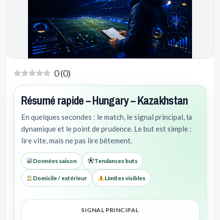
0
(
0
)
Résumé rapide – Hungary – Kazakhstan
En quelques secondes : le match, le signal principal, la
dynamique et le point de prudence. Le but est simple :
lire vite, mais ne pas lire bêtement.
Données saison
Tendances buts
Domicile / extérieur
Limites visibles
SIGNAL PRINCIPAL