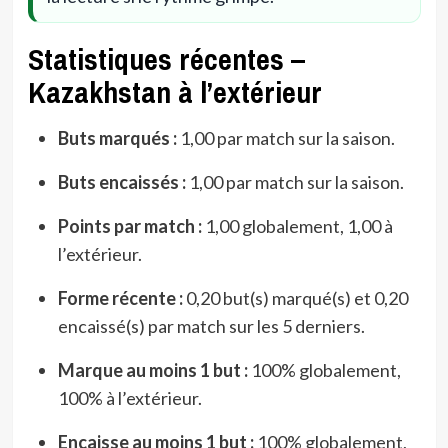
Statistiques récentes –
Kazakhstan à l’extérieur
Buts marqués :
1,00 par match sur la saison.
Buts encaissés :
1,00 par match sur la saison.
Points par match :
1,00 globalement, 1,00 à
l’extérieur.
Forme récente :
0,20 but(s) marqué(s) et 0,20
encaissé(s) par match sur les 5 derniers.
Marque au moins 1 but :
100% globalement,
100% à l’extérieur.
Encaisse au moins 1 but :
100% globalement,