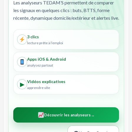
Les analyseurs TEDAM’S permettent de comparer
les signaux en quelques clics : buts, BTTS, forme
récente, dynamique domicile/extérieur et alertes live.
3 clics
lecture prête à l’emploi
Apps iOS & Android
analysez partout
Vidéos explicatives
▶
apprendre vite
Découvrir les analyseurs
→