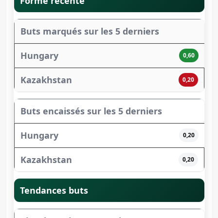
Forme récente
Buts marqués sur les 5 derniers
0,60
0,20
Buts encaissés sur les 5 derniers
0,20
0,20
Tendances buts