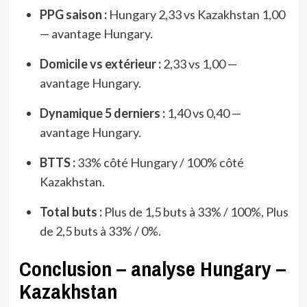
PPG saison :
Hungary 2,33 vs Kazakhstan 1,00
— avantage Hungary.
Domicile vs extérieur :
2,33 vs 1,00 —
avantage Hungary.
Dynamique 5 derniers :
1,40 vs 0,40 —
avantage Hungary.
BTTS :
33% côté Hungary / 100% côté
Kazakhstan.
Total buts :
Plus de 1,5 buts à 33% / 100%, Plus
de 2,5 buts à 33% / 0%.
Conclusion – analyse Hungary –
Kazakhstan