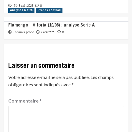
8 août 2026
0
Analyses Match
Pronos Football
Flamengo – Vitoria (10/08) : analyse Serie A
7 août 2026
Tedam's prono
0
Laisser un commentaire
Votre adresse e-mail ne sera pas publiée.
Les champs
obligatoires sont indiqués avec
*
Commentaire
*