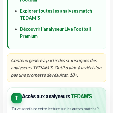
Explorer toutes les analyses match
TEDAM’S
Découvrir l’analyseur Live Football
Premium
Contenu généré à partir des statistiques des
analyseurs TEDAM’S. Outil d’aide à la décision,
pas une promesse de résultat. 18+.
Accès aux analyseurs
TEDAM’S
T
Tu veux refaire cette lecture sur les autres matchs ?