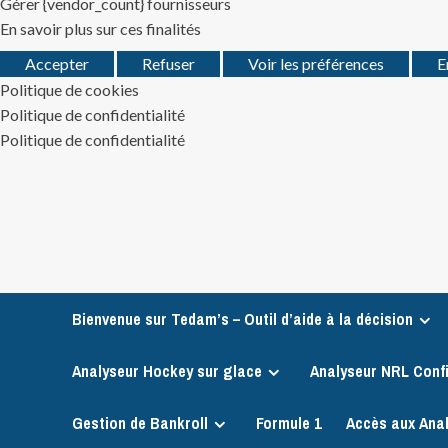
Gérer {vendor_count} fournisseurs
En savoir plus sur ces finalités
Accepter
Refuser
Voir les préférences
E
Politique de cookies
Politique de confidentialité
Politique de confidentialité
Skip
to
content
Bienvenue sur Tedam’s – Outil d’aide à la décision
Analyseur Hockey sur glace
Analyseur NRL Conf
Gestion de Bankroll
Formule 1
Accès aux Ana