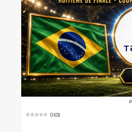
B
0
(
0
)