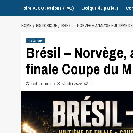
Foire Aux Questions (FAQ)
Lexique du parieur
Con
HOME
HISTORIQUE
BRÉSIL – NORVÈGE, ANALYSE HUITIÈME D
Historique
Brésil – Norvège,
finale Coupe du 
Tedam's prono
3 juillet 2026
0