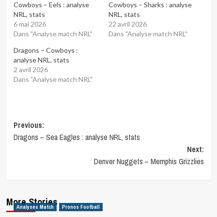
Cowboys – Eels : analyse
Cowboys – Sharks : analyse
NRL, stats
NRL, stats
6 mai 2026
22 avril 2026
Dans "Analyse match NRL"
Dans "Analyse match NRL"
Dragons – Cowboys :
analyse NRL, stats
2 avril 2026
Dans "Analyse match NRL"
Post
Previous:
Dragons – Sea Eagles : analyse NRL, stats
navigation
Next:
Denver Nuggets – Memphis Grizzlies
More Stories
Analyses Match
Pronos Football