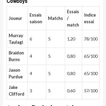
Cowboys
Essais
Essais
Indice
Joueur
Matchs
/
saison
essai
match
Murray
6
5
1,20
78/100
Taulagi
Braidon
4
5
0,80
65/100
Burns
Jaxon
4
5
0,80
65/100
Purdue
Jake
3
5
0,60
57/100
Clifford