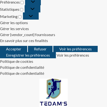
Préférences
Préférences
Statistiques
Statistiques
Marketing
Marketing
Gérer les options
Gérer les services
Gérer {vendor_count} fournisseurs
En savoir plus sur ces finalités
Accepter
Refuser
Voir les préférences
Enregistrer les préférences
Voir les préférences
Politique de cookies
Politique de confidentialité
Politique de confidentialité
Skip
to
content