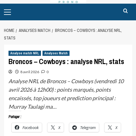
Primary
Menu
HOME
ANALYSES MATCH
BRONCOS – COWBOYS : ANALYSE NRL,
STATS
Analyse match NRL
Analyses Match
Broncos – Cowboys : analyse NRL, stats
8 avril 2026
0
Analyse NRL de Broncos – Cowboys (vendredi 10
avril 2026 à 12h00) : points marqués, points
encaissés, top joueurs et prediction principal :
Murray Taulagi ma…
Partager :
Facebook
X
Telegram
X