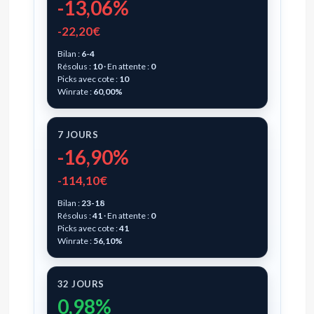
-13,06%
-22,20€
Bilan :
6-4
Résolus :
10
· En attente :
0
Picks avec cote :
10
Winrate :
60,00%
7 JOURS
-16,90%
-114,10€
Bilan :
23-18
Résolus :
41
· En attente :
0
Picks avec cote :
41
Winrate :
56,10%
32 JOURS
0,98%