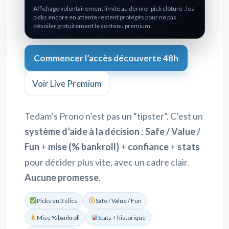
Affichage volontairement limité au dernier pick clôturé : les
picks encore en attente restent protégés pour ne pas
dévoiler gratuitement le contenu premium.
Commencer l’accès découverte 48h
Voir Live Premium
Tedam’s Prono n’est pas un “tipster”. C’est un
système d’aide à la décision
:
Safe / Value /
Fun
+
mise (% bankroll)
+
confiance
+
stats
pour décider plus vite, avec un cadre clair.
Aucune promesse
.
Picks en 3 clics
Safe / Value / Fun
Mise % bankroll
Stats + historique