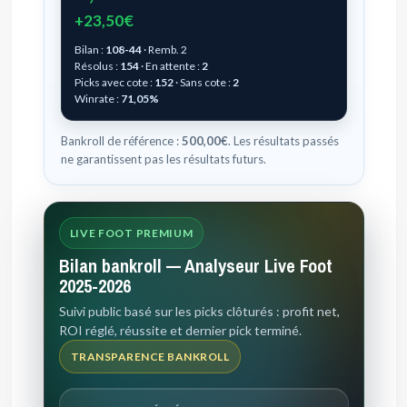
+23,50€
Bilan :
108-44
· Remb. 2
Résolus :
154
· En attente :
2
Picks avec cote :
152
· Sans cote :
2
Winrate :
71,05%
Bankroll de référence :
500,00€
. Les résultats passés
ne garantissent pas les résultats futurs.
LIVE FOOT PREMIUM
Bilan bankroll — Analyseur Live Foot
2025-2026
Suivi public basé sur les picks clôturés : profit net,
ROI réglé, réussite et dernier pick terminé.
TRANSPARENCE BANKROLL