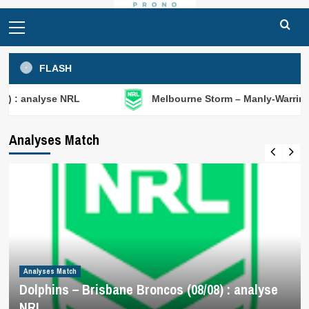
Primary
Menu
FLASH
e NRL
Melbourne Storm – Manly-Warringah Sea Eagle
Analyses Match
Analyses Match
Dolphins – Brisbane Broncos (08/08) : analyse
NRL