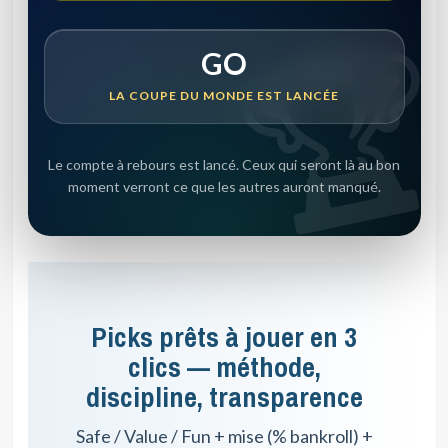
GO
LA COUPE DU MONDE EST LANCÉE
Le compte à rebours est lancé. Ceux qui seront là au bon
moment verront ce que les autres auront manqué.
Picks prêts à jouer en 3
clics — méthode,
discipline, transparence
Safe / Value / Fun + mise (% bankroll) +