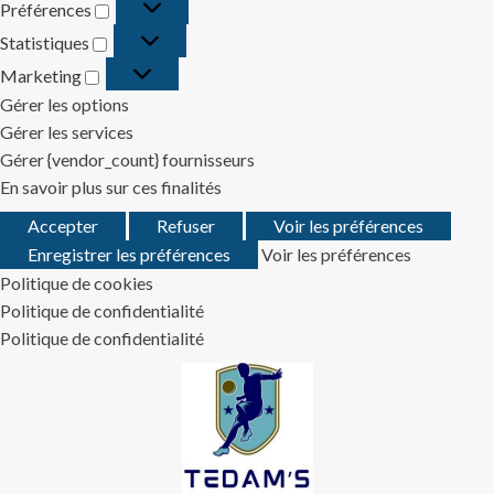
Préférences
Préférences
Statistiques
Statistiques
Marketing
Marketing
Gérer les options
Gérer les services
Gérer {vendor_count} fournisseurs
En savoir plus sur ces finalités
Accepter
Refuser
Voir les préférences
Enregistrer les préférences
Voir les préférences
Politique de cookies
Politique de confidentialité
Politique de confidentialité
Skip
to
content