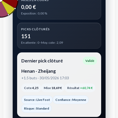
0,00 €
Exposition : 0,00 %
PICKS CLÔTURÉS
151
En attente : 0 · Moy. cote : 2,09
Dernier pick clôturé
Validé
Henan - Zheijang
+1.5 buts · 30/05/2026 17:03
Cote
4,25
Mise
18,69 €
Résultat
+60,74 €
Source : Live Foot
Confiance : Moyenne
Risque : Standard