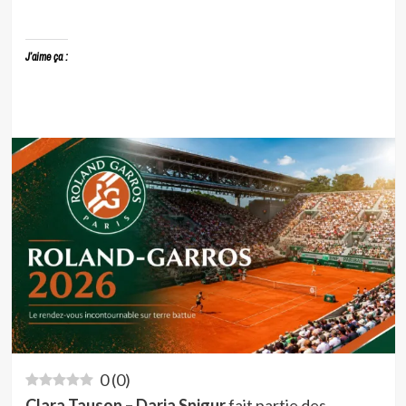
J’aime ça :
0
(
0
)
Clara Tauson – Daria Snigur
fait partie des