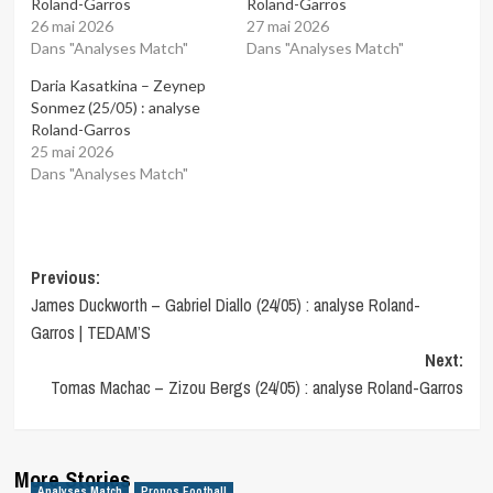
Roland-Garros
Roland-Garros
26 mai 2026
27 mai 2026
Dans "Analyses Match"
Dans "Analyses Match"
Daria Kasatkina – Zeynep
Sonmez (25/05) : analyse
Roland-Garros
25 mai 2026
Dans "Analyses Match"
Post
Previous:
James Duckworth – Gabriel Diallo (24/05) : analyse Roland-
navigation
Garros | TEDAM’S
Next:
Tomas Machac – Zizou Bergs (24/05) : analyse Roland-Garros
More Stories
Analyses Match
Pronos Football