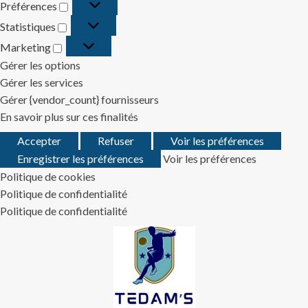
Préférences
Préférences
Statistiques
Statistiques
Marketing
Marketing
Gérer les options
Gérer les services
Gérer {vendor_count} fournisseurs
En savoir plus sur ces finalités
Accepter
Refuser
Voir les préférences
Enregistrer les préférences
Voir les préférences
Politique de cookies
Politique de confidentialité
Politique de confidentialité
Skip
to
content